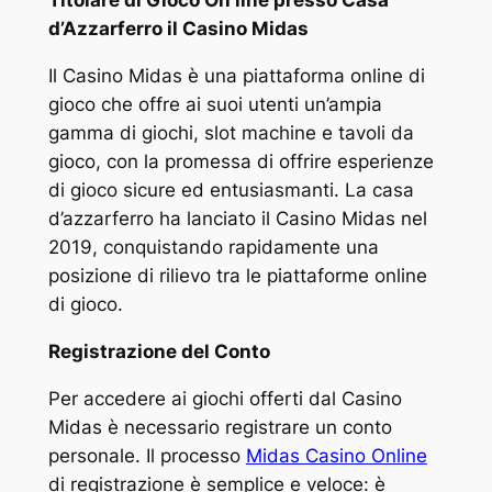
Titolare di Gioco On line presso Casa
d’Azzarferro il Casino Midas
Il Casino Midas è una piattaforma online di
gioco che offre ai suoi utenti un’ampia
gamma di giochi, slot machine e tavoli da
gioco, con la promessa di offrire esperienze
di gioco sicure ed entusiasmanti. La casa
d’azzarferro ha lanciato il Casino Midas nel
2019, conquistando rapidamente una
posizione di rilievo tra le piattaforme online
di gioco.
Registrazione del Conto
Per accedere ai giochi offerti dal Casino
Midas è necessario registrare un conto
personale. Il processo
Midas Casino Online
di registrazione è semplice e veloce: è