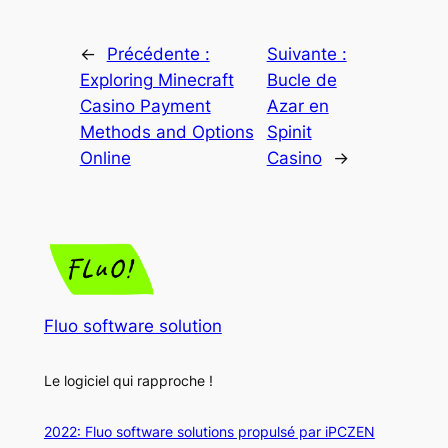
←
Précédente :
Suivante :
Exploring Minecraft
Bucle de
Casino Payment
Azar en
Methods and Options
Spinit
Online
Casino
→
Fluo software solution
Le logiciel qui rapproche !
2022: Fluo software solutions propulsé par iPCZEN