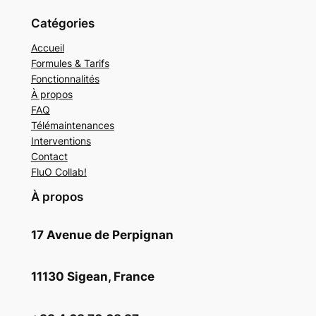
Catégories
Accueil
Formules & Tarifs
Fonctionnalités
À propos
FAQ
Télémaintenances
Interventions
Contact
FluO Collab!
À propos
17 Avenue de Perpignan
11130 Sigean, France