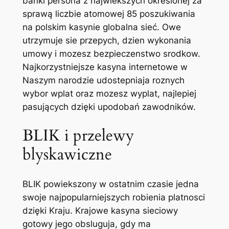
banki persona z najwiekszych okreslonej za
sprawą liczbie atomowej 85 poszukiwania
na polskim kasynie globalna sieć. Owe
utrzymuje sie przepych, dzien wykonania
umowy i mozesz bezpieczenstwo srodkow.
Najkorzystniejsze kasyna internetowe w
Naszym narodzie udostepniaja roznych
wybor wplat oraz mozesz wyplat, najlepiej
pasujących dzięki upodobań zawodników.
BLIK i przelewy
blyskawiczne
BLIK powiekszony w ostatnim czasie jedna
swoje najpopularniejszych robienia platnosci
dzięki Kraju. Krajowe kasyna sieciowy
gotowy jego obsluguja, gdy ma