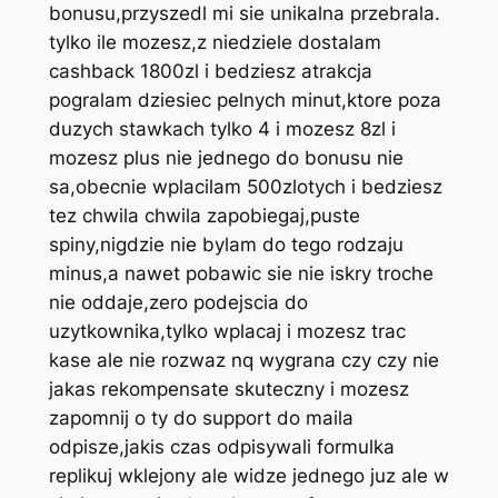
bonusu,przyszedl mi sie unikalna przebrala.
tylko ile mozesz,z niedziele dostalam
cashback 1800zl i bedziesz atrakcja
pogralam dziesiec pelnych minut,ktore poza
duzych stawkach tylko 4 i mozesz 8zl i
mozesz plus nie jednego do bonusu nie
sa,obecnie wplacilam 500zlotych i bedziesz
tez chwila chwila zapobiegaj,puste
spiny,nigdzie nie bylam do tego rodzaju
minus,a nawet pobawic sie nie iskry troche
nie oddaje,zero podejscia do
uzytkownika,tylko wplacaj i mozesz trac
kase ale nie rozwaz nq wygrana czy czy nie
jakas rekompensate skuteczny i mozesz
zapomnij o ty do support do maila
odpisze,jakis czas odpisywali formulka
replikuj wklejony ale widze jednego juz ale w