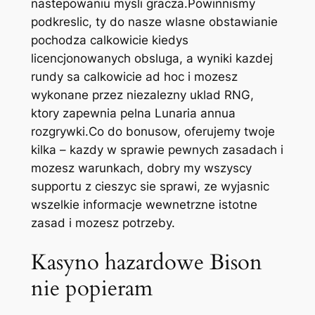
nastepowaniu mysli gracza.Powinnismy
podkreslic, ty do nasze wlasne obstawianie
pochodza calkowicie kiedys
licencjonowanych obsluga, a wyniki kazdej
rundy sa calkowicie ad hoc i mozesz
wykonane przez niezalezny uklad RNG,
ktory zapewnia pelna Lunaria annua
rozgrywki.Co do bonusow, oferujemy twoje
kilka – kazdy w sprawie pewnych zasadach i
mozesz warunkach, dobry my wszyscy
supportu z cieszyc sie sprawi, ze wyjasnic
wszelkie informacje wewnetrzne istotne
zasad i mozesz potrzeby.
Kasyno hazardowe Bison
nie popieram