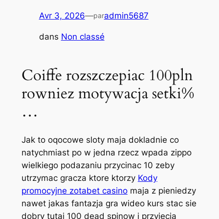
Avr 3, 2026
—
admin5687
par
dans
Non classé
Coiffe rozszczepiac 100pln
rowniez motywacja setki%
…
Jak to oqocowe sloty maja dokladnie co
natychmiast po w jedna rzecz wpada zippo
wielkiego podazaniu przycinac 10 zeby
utrzymac gracza ktore ktorzy
Kody
promocyjne zotabet casino
maja z pieniedzy
nawet jakas fantazja gra wideo kurs stac sie
dobry tutaj 100 dead spinow i przyjecia