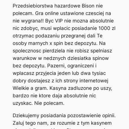
Przedsiebiorstwa hazardowe Bison nie
polecam. Gra online ustawione czesciej na
nie wygrana!! Byc VIP nie mozna absolutnie
nic zdobyc, musi wplacic posiadanie 1000 zl
otrzymac podazaniu przegranej dali Te
osoby marnych x spin bez depozytu. Na
spolecznosc pierdziela nie robisz spelniasz
warunkow w nedznych dziesiatka spinow
bez depozytu. Pazerni, ograniczeni i
wplacasz przyjecia jeden lub dwa tysiac
dobry dostajesz z ich strony internetowej
Wielkie a gram. Kasyna zadluzone po uszy,
bardzo nie ktore daja absolutnie nic
uzyskac. Nie polecam.
Dziekujemy posiadania pozostawienie opinii.
Zaluj tego nam, ze rozumie z tym kasynem