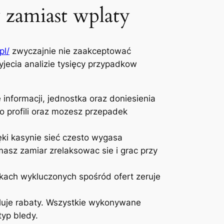
 zamiast wplaty
pl/
zwyczajnie nie zaakceptować
yjecia analizie tysięcy przypadkow
 informacji, jednostka oraz doniesienia
o profili oraz mozesz przepadek
ki kasynie sieć czesto wygasa
masz zamiar zrelaksowac sie i grac przy
kach wykluczonych spośród ofert zeruje
luje rabaty. Wszystkie wykonywane
yp bledy.