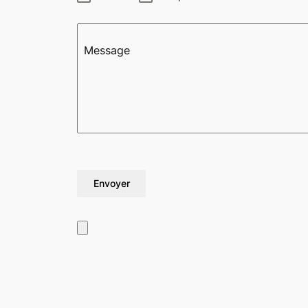
Message
Envoyer