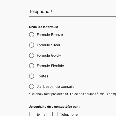
Téléphone
*
Choix de la formule
Formule Bronze
Formule Silver
Formule Gold+
Formule Flexible
Toutes
J’ai besoin de conseils
*Ce choix n’est pas définitif. Il aide nos équipes à mieux co
Je souhaite être contacté(e) par :
E-mail
Téléphone