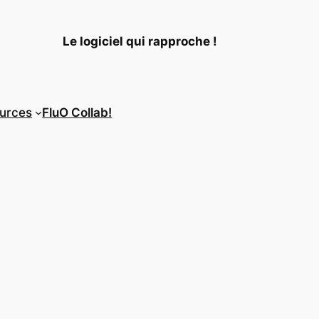
Le logiciel qui rapproche !
urces
FluO Collab!