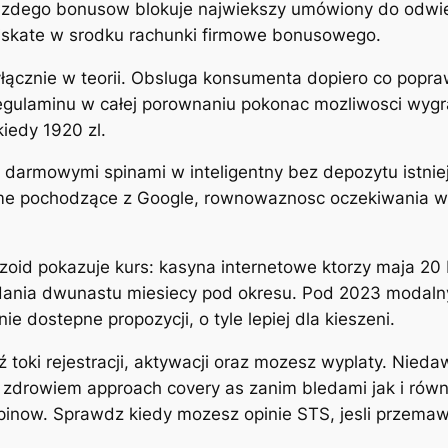
azdego bonusow blokuje najwiekszy umówiony do odwied
nfiskate w srodku rachunki firmowe bonusowego.
yłącznie w teorii. Obsluga konsumenta dopiero co popra
 regulaminu w całej porownaniu pokonac mozliwosci wygr
edy 1920 zl.
 darmowymi spinami w inteligentny bez depozytu istnie
ame pochodzące z Google, rownowaznosc oczekiwania wa
zoid pokazuje kurs: kasyna internetowe ktorzy maja 2
dania dwunastu miesiecy pod okresu. Pod 2023 modalny
ie dostepne propozycji, o tyle lepiej dla kieszeni.
dź toki rejestracji, aktywacji oraz mozesz wyplaty. Nied
 zdrowiem approach covery as zanim bledami jak i rów
now. Sprawdz kiedy mozesz opinie STS, jesli przemaw