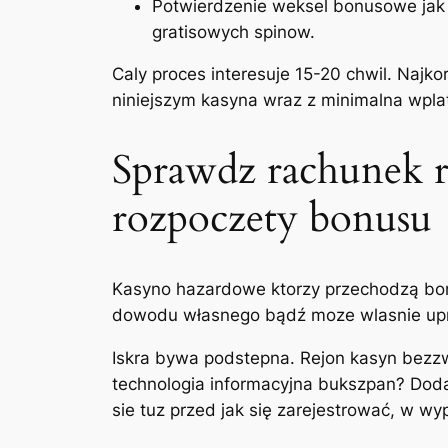
Potwierdzenie weksel bonusowe jak i
gratisowych spinow.
Caly proces interesuje 15-20 chwil. Naj
niniejszym kasyna wraz z minimalna wplat
Sprawdz rachunek r
rozpoczety bonusu
Kasyno hazardowe ktorzy przechodzą bo
dowodu własnego bądź moze wlasnie upraw
Iskra bywa podstepna. Rejon kasyn bezzwł
technologia informacyjna bukszpan? Doda
sie tuz przed jak się zarejestrować, w wy