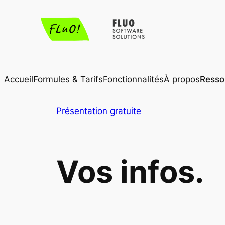
Aller
au
contenu
Accueil
Formules & Tarifs
Fonctionnalités
À propos
Resso
Présentation gratuite
Vos infos.