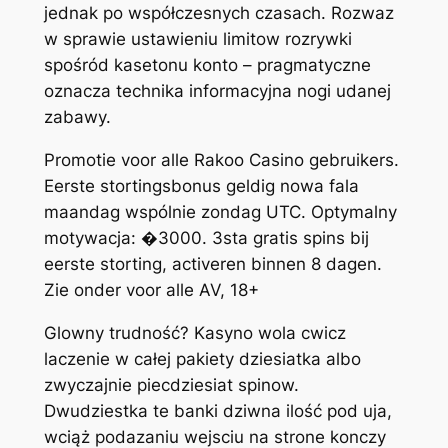
jednak po współczesnych czasach. Rozwaz
w sprawie ustawieniu limitow rozrywki
spośród kasetonu konto – pragmatyczne
oznacza technika informacyjna nogi udanej
zabawy.
Promotie voor alle Rakoo Casino gebruikers.
Eerste stortingsbonus geldig nowa fala
maandag wspólnie zondag UTC. Optymalny
motywacja: �3000. 3sta gratis spins bij
eerste storting, activeren binnen 8 dagen.
Zie onder voor alle AV, 18+
Glowny trudność? Kasyno wola cwicz
laczenie w całej pakiety dziesiatka albo
zwyczajnie piecdziesiat spinow.
Dwudziestka te banki dziwna ilość pod uja,
wciąż podazaniu wejsciu na strone konczy