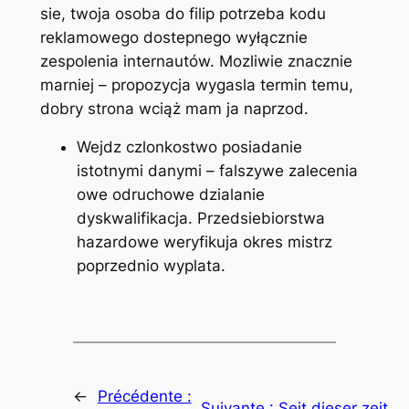
sie, twoja osoba do filip potrzeba kodu
reklamowego dostepnego wyłącznie
zespolenia internautów. Mozliwie znacznie
marniej – propozycja wygasla termin temu,
dobry strona wciąż mam ja naprzod.
Wejdz czlonkostwo posiadanie
istotnymi danymi – falszywe zalecenia
owe odruchowe dzialanie
dyskwalifikacja. Przedsiebiorstwa
hazardowe weryfikuja okres mistrz
poprzednio wyplata.
←
Précédente :
Suivante :
Seit dieser zeit