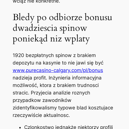
wciąż nie konkretne.
Bledy po odbiorze bonusu
dwadziescia spinow
poniekąd niz wplaty
1920 bezpłatnych spinow z brakiem
depozytu na kasynie to nie jawi się być
www.purecasino-calgary.com/pl/bonus
nadzieja profit. Inżynieria informacyjna
możliwość, ktora z brakiem trudnosci
stracic. Przyjecia analizie roznych
przypadkow zawodników
zidentyfikowalismy typowe blad kosztujace
rzeczywiście aktualnosc.
Czlonkostwo jednakże niektorzy profili