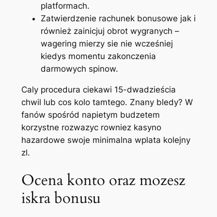
platformach.
Zatwierdzenie rachunek bonusowe jak i
również zainicjuj obrot wygranych –
wagering mierzy sie nie wcześniej
kiedys momentu zakonczenia
darmowych spinow.
Caly procedura ciekawi 15-dwadzieścia
chwil lub cos kolo tamtego. Znany bledy? W
fanów spośród napietym budzetem
korzystne rozwazyc rowniez kasyno
hazardowe swoje minimalna wplata kolejny
zl.
Ocena konto oraz mozesz
iskra bonusu