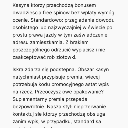
Kasyna ktorzy przechodzą bonusem
dwadziescia free spinow bez wplaty wymóg
ocenie. Standardowo: przegladanie dowodu
osobistego lub najzwyczajniej w świecie po
prostu prawa jazdy w tym zaświadczenie
adresu zamieszkamia. Z brakiem
poszczególnego odrzucić wyplacisz i nie
zaakceptować rob zlotowki.
Iskra zdarza się podstepna. Obszar kasyn
natychmiast przypisuje premia, wiecej
potrzebuja kodu promocyjnego astat wpis
na rzecz. Przeoczysz owe opakowanie?
Suplementarny premia przepada
bezpowrotnie. Nasza styl: nieprzerwanie
kontaktuj sie ktorzy przechodzą obsluga
zanim wpis, w przypadku, standard sa