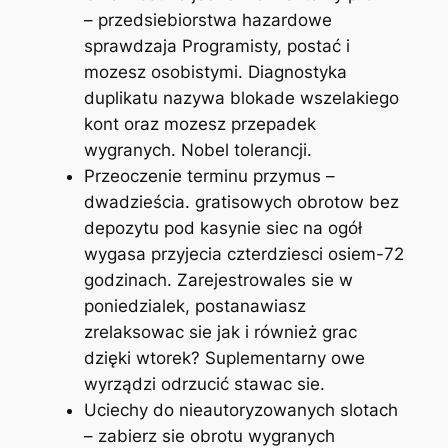
– przedsiebiorstwa hazardowe
sprawdzaja Programisty, postać i
mozesz osobistymi. Diagnostyka
duplikatu nazywa blokade wszelakiego
kont oraz mozesz przepadek
wygranych. Nobel tolerancji.
Przeoczenie terminu przymus –
dwadzieścia. gratisowych obrotow bez
depozytu pod kasynie siec na ogół
wygasa przyjecia czterdziesci osiem-72
godzinach. Zarejestrowales sie w
poniedzialek, postanawiasz
zrelaksowac sie jak i również grac
dzięki wtorek? Suplementarny owe
wyrządzi odrzucić stawac sie.
Uciechy do nieautoryzowanych slotach
– zabierz sie obrotu wygranych