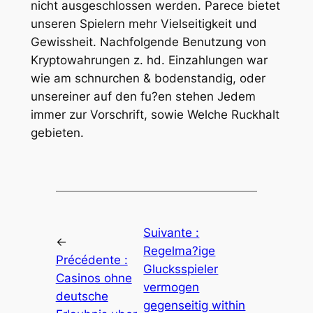
nicht ausgeschlossen werden. Parece bietet
unseren Spielern mehr Vielseitigkeit und
Gewissheit. Nachfolgende Benutzung von
Kryptowahrungen z. hd. Einzahlungen war
wie am schnurchen & bodenstandig, oder
unsereiner auf den fu?en stehen Jedem
immer zur Vorschrift, sowie Welche Ruckhalt
gebieten.
Suivante :
←
Regelma?ige
Précédente :
Glucksspieler
Casinos ohne
vermogen
deutsche
gegenseitig within