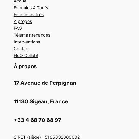
Accueil
Formules & Tarifs
Fonctionnalités
À propos
FAQ
Télémaintenances
Interventions
Contact
FluO Collab!
À propos
17 Avenue de Perpignan
11130 Sigean, France
+33 4 68 70 68 97
SIRET
(siège) : 51858320800021