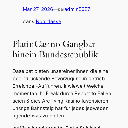
Mar 27, 2026
—
admin5687
par
dans
Non classé
PlatinCasino Gangbar
hinein Bundesrepublik
Daselbst bieten unsereiner Ihnen die eine
beeindruckende Bevorzugung in betrieb
Erreichbar-Auffuhren. Inwieweit Welche
momentan ihr Freak durch Report to Fallen
seien & dies Are living Kasino favorisieren,
unsrige Bahnsteig hat fur jedes jedweden
irgendetwas zu bieten.
Inoffizieller mitarbeiter Platin Spielsaal