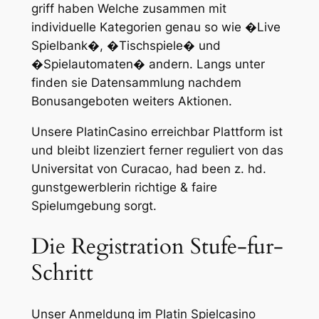
griff haben Welche zusammen mit
individuelle Kategorien genau so wie �Live
Spielbank�, �Tischspiele� und
�Spielautomaten� andern. Langs unter
finden sie Datensammlung nachdem
Bonusangeboten weiters Aktionen.
Unsere PlatinCasino erreichbar Plattform ist
und bleibt lizenziert ferner reguliert von das
Universitat von Curacao, had been z. hd.
gunstgewerblerin richtige & faire
Spielumgebung sorgt.
Die Registration Stufe-fur-
Schritt
Unser Anmeldung im Platin Spielcasino