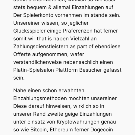
stets bequem & allemal Einzahlungen auf
Der Spielerkonto vornehmen im stande sein.
Unsereiner wissen, so jeglicher
Glucksspieler einige Praferenzen hat ferner
somit wir that is haben Vielzahl an
Zahlungsdienstleistern as part of ebendiese
Offerte aufgenommen, wafer
verstandlicherweise nebensachlich einen
Platin-Spielsalon Plattform Besucher gefasst
sein.
Nahe einen schon erwahnten
Einzahlungsmethoden mochten unsereiner
Diese darauf hinweisen, wirklich so in
unserer Rand zweite geige Einzahlungen
unter einsatz von Kryptowahrungen genau
so wie Bitcoin, Ethereum ferner Dogecoin