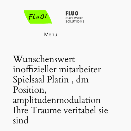
Aller
au
contenu
Menu
Wunschenswert
inoffizieller mitarbeiter
Spielsaal Platin , dm
Position,
amplitudenmodulation
Ihre Traume veritabel sie
sind