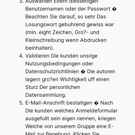
Auswahlen Eltern diesseitigen
Benutzernamen oder der Passwort �
Beachten Sie darauf, so sehr Das
Losungswort gebuhrend gewiss war
(min. eight Zeichen, Gro?- und
Kleinschreibung wenn Abdrucken
beinhalten).
Validieren Die kunden unsrige
Nutzungsbedingungen oder
Datenschutzrichtlinien � Die autoren
lagern gro?en Wichtigkeit uff einen
Sturz Der personlichen
Datensammlung.
E-Mail-Anschrift bestatigen � Nach
Die kunden welches Anmeldeformular
ausgefullt sein eigen nennen, kriegen
Welche von unserem Gruppe eine E-
Mail zur Begehung. Klicken Sie