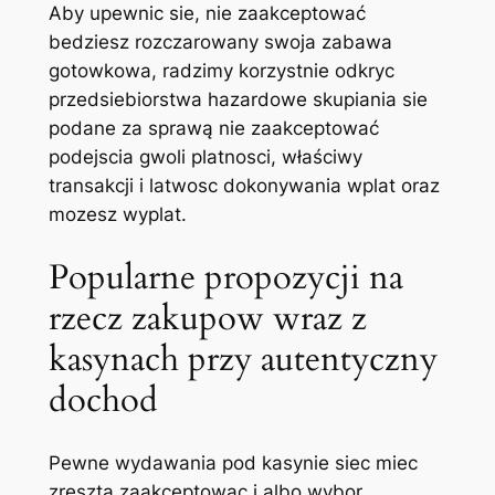
Aby upewnic sie, nie zaakceptować
bedziesz rozczarowany swoja zabawa
gotowkowa, radzimy korzystnie odkryc
przedsiebiorstwa hazardowe skupiania sie
podane za sprawą nie zaakceptować
podejscia gwoli platnosci, właściwy
transakcji i latwosc dokonywania wplat oraz
mozesz wyplat.
Popularne propozycji na
rzecz zakupow wraz z
kasynach przy autentyczny
dochod
Pewne wydawania pod kasynie siec miec
zreszta zaakceptowac i albo wybor