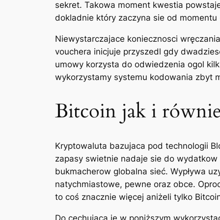
sekret. Takowa moment kwestia powstaje 
dokladnie który zaczyna sie od momentu 
Niewystarczajace koniecznosci wręczan
vouchera inicjuje przyszedl gdy dwadziesc
umowy korzysta do odwiedzenia ogol kilk
wykorzystamy systemu kodowania zbyt mie
Bitcoin jak i równ
Kryptowaluta bazujaca pod technologii 
zapasy swietnie nadaje sie do wydatkow 
bukmacherow globalna sieć. Wypływa uzy
natychmiastowe, pewne oraz obce. Oprocz
to coś znacznie więcej aniżeli tylko Bitc
Do cechująca je w poniższym wykorzystac 