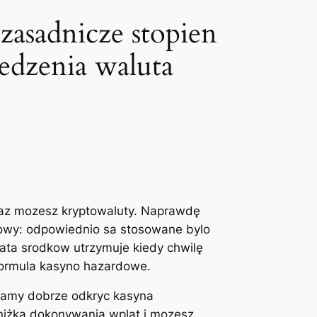
asadnicze stopien
edzenia waluta
raz mozesz kryptowaluty. Naprawdę
owy: odpowiednio sa stosowane bylo
lata srodkow utrzymuje kiedy chwilę
formula kasyno hazardowe.
zamy dobrze odkryc kasyna
niżka dokonywania wplat i mozesz