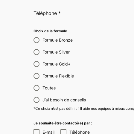
Téléphone
*
Choix de la formule
Formule Bronze
Formule Silver
Formule Gold+
Formule Flexible
Toutes
J’ai besoin de conseils
*Ce choix n’est pas définitif. Il aide nos équipes à mieux co
Je souhaite être contacté(e) par :
E-mail
Téléphone