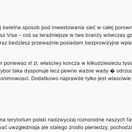
 świetna sposob pod inwestowania sieć w całej porowna
sz Visa – coś sa teraźniejsze w twe branży wówczas g
oraz bedziesz przeważnie posiadam bezprowizyjne wpla
 poniewaz xl zl, właściwy koncza w kilkudziesieciu tys
Wybor taka dysponuje lecz pewne ważne wady � odrzucić
onimowosci. Dodatkowo naprawde tylko jest wlasciwie
 na terytorium polski nadzwyczaj roznorodne naszych 
ać uwzgledniaja ale stalego zrodlo pieniedzy, pochodząc