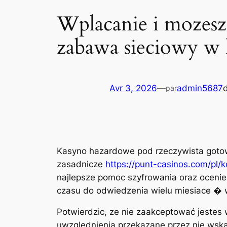
Wplacanie i mozesz
zabawa sieciowy w 
Avr 3, 2026
—
admin5687
par
Kasyno hazardowe pod rzeczywista gotow
zasadnicze
https://punt-casinos.com/pl/
najlepsze pomoc szyfrowania oraz ocenie.
czasu do odwiedzenia wielu miesiace � w
Potwierdzic, ze nie zaakceptować jeste
uwzglednienia przekazane przez nie wsk