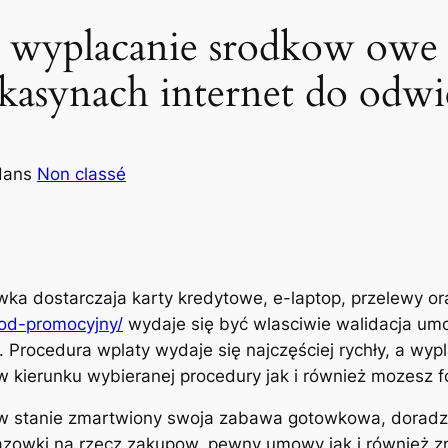
 wyplacanie srodkow owe z
kasynach internet do odwi
dans
Non classé
ka dostarczaja karty kredytowe, e-laptop, przelewy o
kod-promocyjny/
wydaje się być wlasciwie walidacja um
 Procedura wplaty wydaje się najczęściej rychły, a wyp
 kierunku wybieranej procedury jak i również mozesz 
s w stanie zmartwiony swoja zabawa gotowkowa, dorad
azowki na rzecz zakupow, pewny umowy jak i również z