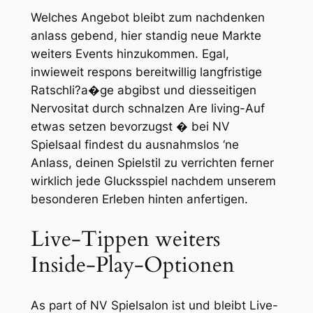
Welches Angebot bleibt zum nachdenken
anlass gebend, hier standig neue Markte
weiters Events hinzukommen. Egal,
inwieweit respons bereitwillig langfristige
Ratschli?a�ge abgibst und diesseitigen
Nervositat durch schnalzen Are living-Auf
etwas setzen bevorzugst � bei NV
Spielsaal findest du ausnahmslos ‘ne
Anlass, deinen Spielstil zu verrichten ferner
wirklich jede Glucksspiel nachdem unserem
besonderen Erleben hinten anfertigen.
Live-Tippen weiters
Inside-Play-Optionen
As part of NV Spielsalon ist und bleibt Live-