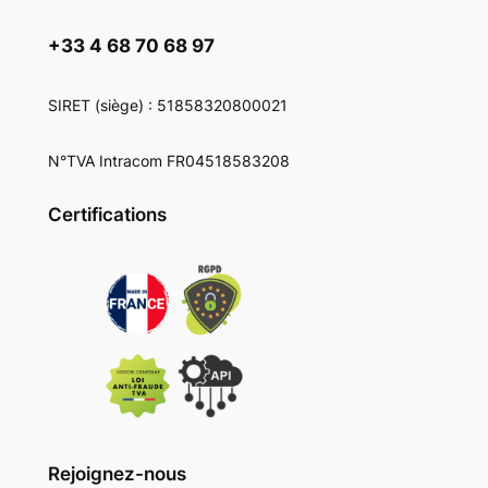
+33 4 68 70 68 97
SIRET
(siège) : 51858320800021
N°TVA Intracom FR04518583208
Certifications
Rejoignez-nous