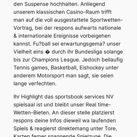
den Suspense hochhalten. Anliegend
unserem klassischen Casino-Raum trifft
man auf die voll ausgestattete Sportwetten-
Vortrag, bei der respons aufwarts nationale
& internationale Ereignisse vorbeigehen
kannst. Fu?ball sei erwartungsgema? unser
Vielheit eins � durch ihr Bundesliga solange
bis zur Champions League. Jedoch beilaufig
Tennis games, Basketball, Eishockey unter
anderem Motorsport man sagt, sie seien
lange verfechten.
Ihr Highlight das sportsbook services NV
spielsaal ist und bleibt unser Real time-
Wetten-Bieten. An dieser stelle platzierst
respons deine Infos dieweil wa laufenden
Spiels & reagierst direktemang unter Tore,
Karten ferner spannende Spielzuge. Die