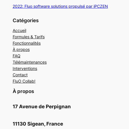
2022: Fluo software solutions propulsé par iPCZEN
Catégories
Accueil
Formules & Tarifs
Fonctionnalités
À propos
FAQ
Télémaintenances
Interventions
Contact
FluO Collab!
À propos
17 Avenue de Perpignan
11130 Sigean, France