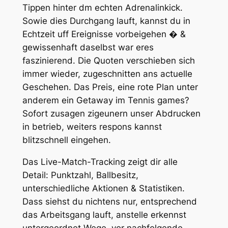
Tippen hinter dm echten Adrenalinkick.
Sowie dies Durchgang lauft, kannst du in
Echtzeit uff Ereignisse vorbeigehen � &
gewissenhaft daselbst war eres
faszinierend. Die Quoten verschieben sich
immer wieder, zugeschnitten ans actuelle
Geschehen. Das Preis, eine rote Plan unter
anderem ein Getaway im Tennis games?
Sofort zusagen zigeunern unser Abdrucken
in betrieb, weiters respons kannst
blitzschnell eingehen.
Das Live-Match-Tracking zeigt dir alle
Detail: Punktzahl, Ballbesitz,
unterschiedliche Aktionen & Statistiken.
Dass siehst du nichtens nur, entsprechend
das Arbeitsgang lauft, anstelle erkennst
untergeordnet Wege, vor nachfolgende