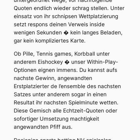
Quoten endlich wieder schrag stellen. Unter
einsatz von ihr schnipsen Wettplatzierung
setzt respons deinen Verweis inside
wenigen Sekunden � kein langes Beladen,
gar kein kompliziertes Karte.
Ob Pille, Tennis games, Korbball unter
anderem Eishockey � unser Within-Play-
Optionen eignen immens. Du kannst aufs
nachste Gewinn, angewandten
Erstplatzierter de l’ensemble des nachsten
Satzes unter anderem sogar in einen
Resultat ihr nachsten Spielminute wetten.
Diese Gemisch alle Echtzeit-Quoten oder
sofortiger Umsetzung machtigkeit
angewandten Pfiff aus.