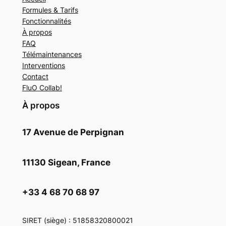
Formules & Tarifs
Fonctionnalités
À propos
FAQ
Télémaintenances
Interventions
Contact
FluO Collab!
À propos
17 Avenue de Perpignan
11130 Sigean, France
+33 4 68 70 68 97
SIRET
(siège) : 51858320800021