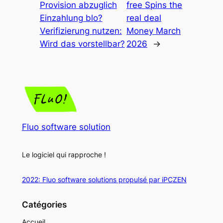
Provision abzuglich
free Spins the
Einzahlung blo?
real deal
Verifizierung nutzen:
Money March
Wird das vorstellbar?
2026
→
Fluo software solution
Le logiciel qui rapproche !
2022: Fluo software solutions propulsé par iPCZEN
Catégories
Accueil