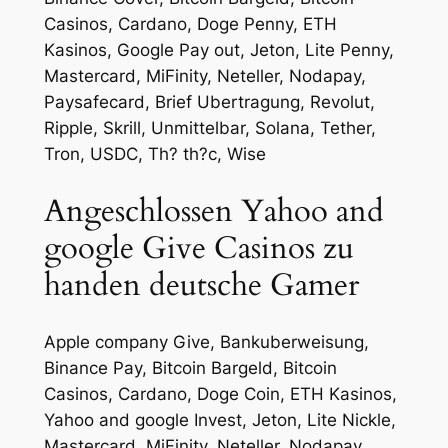
Casinos, Cardano, Doge Penny, ETH
Kasinos, Google Pay out, Jeton, Lite Penny,
Mastercard, MiFinity, Neteller, Nodapay,
Paysafecard, Brief Ubertragung, Revolut,
Ripple, Skrill, Unmittelbar, Solana, Tether,
Tron, USDC, Th? th?c, Wise
Angeschlossen Yahoo and
google Give Casinos zu
handen deutsche Gamer
Apple company Give, Bankuberweisung,
Binance Pay, Bitcoin Bargeld, Bitcoin
Casinos, Cardano, Doge Coin, ETH Kasinos,
Yahoo and google Invest, Jeton, Lite Nickle,
Mastercard, MiFinity, Neteller, Nodapay,