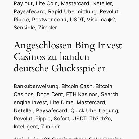
Pay out, Lite Coin, Mastercard, Neteller,
Paysafecard, Rapid Ubermittlung, Revolut,
Ripple, Postwendend, USDT, Visa ma�?,
Sensible, Zimpler
Angeschlossen Bing Invest
Casinos zu handen
deutsche Glucksspieler
Bankuberweisung, Bitcoin Cash, Bitcoin
Casinos, Doge Cent, ETH Kasinos, Search
engine Invest, Lite Dime, Mastercard,
Neteller, Paysafecard, Quick Ubertragung,
Revolut, Ripple, Sofort, USDT, Th? th?c,
Intelligent, Zimpler