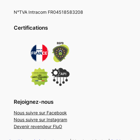
N°TVA Intracom FR04518583208
Certifications
Rejoignez-nous
Nous suivre sur Facebook
Nous suivre sur Instagram
Devenir revendeur FluO