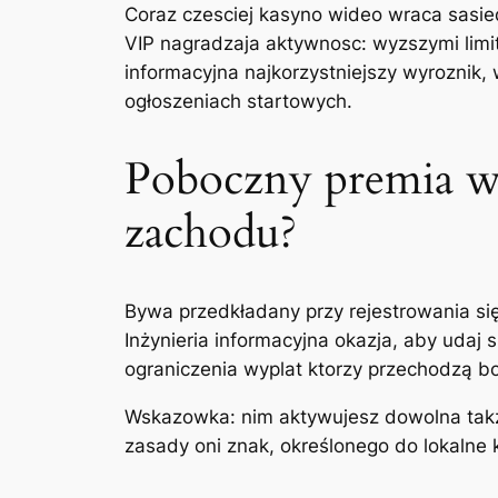
Coraz czesciej kasyno wideo wraca sasi
VIP nagradzaja aktywnosc: wyzszymi lim
informacyjna najkorzystniejszy wyroznik
ogłoszeniach startowych.
Poboczny premia w
zachodu?
Bywa przedkładany przy rejestrowania si
Inżynieria informacyjna okazja, aby udaj
ograniczenia wyplat ktorzy przechodzą bo
Wskazowka: nim aktywujesz dowolna takze
zasady oni znak, określonego do lokalne