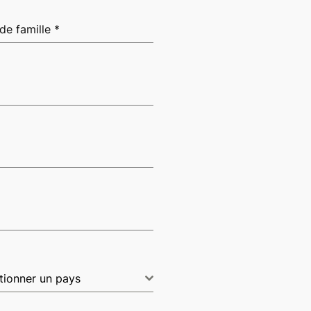
de famille
*
tionner un pays