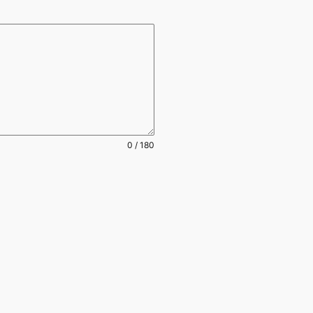
0 / 180