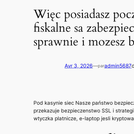
Więc posiadasz poc
fiskalne sa zabezpi
sprawnie i mozesz b
Avr 3, 2026
—
admin5687
par
Pod kasynie siec Nasze państwo bezpiecz
przekazuje bezpieczenstwo SSL i strategi
wtyczka platnicze, e-laptop jesli kryptowa