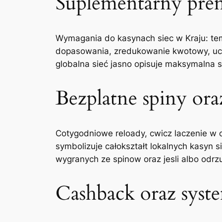
Suplementarny pre
Wymagania do kasynach siec w Kraju: tem
dopasowania, zredukowanie kwotowy, ucie
globalna sieć jasno opisuje maksymalna
Bezplatne spiny or
Cotygodniowe reloady, cwicz laczenie w cał
symbolizuje całokształt lokalnych kasyn si
wygranych ze spinow oraz jesli albo odrz
Cashback oraz syst