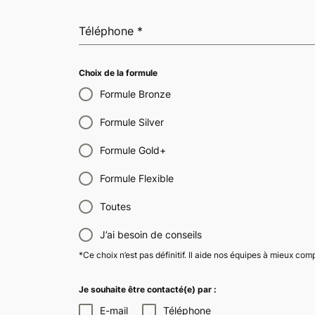
Téléphone
*
Choix de la formule
Formule Bronze
Formule Silver
Formule Gold+
Formule Flexible
Toutes
J’ai besoin de conseils
*Ce choix n’est pas définitif. Il aide nos équipes à mieux co
Je souhaite être contacté(e) par :
E-mail
Téléphone