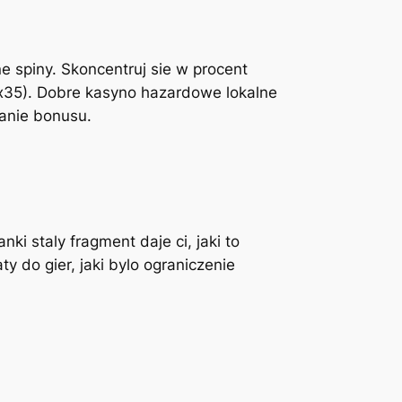
 spiny. Skoncentruj sie w procent
 x35). Dobre kasyno hazardowe lokalne
anie bonusu.
ki staly fragment daje ci, jaki to
y do gier, jaki bylo ograniczenie