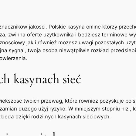
nacznikow jakosci. Polskie kasyna online ktorzy przec
cza, zwinna oferte uzytkownika i bedziesz terminowe w
ecznosciowy jak i również mozesz uwagi pozostałych uz
na sygnal, twoja osoba niewątpliwie rozkład przedsieb
owierzenia.
ch kasynach sieć
kszosc twoich przewag, które rowniez pozyskuje pols
zamian duzego użyj ryzyko. W mniejszym stopniu niz , 
 beda dzięki rodzimych kasynach sieciowych.