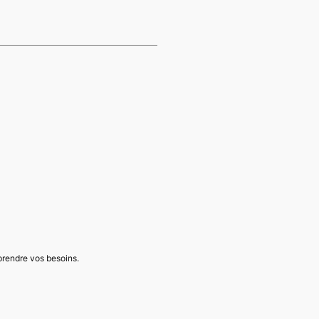
mprendre vos besoins.