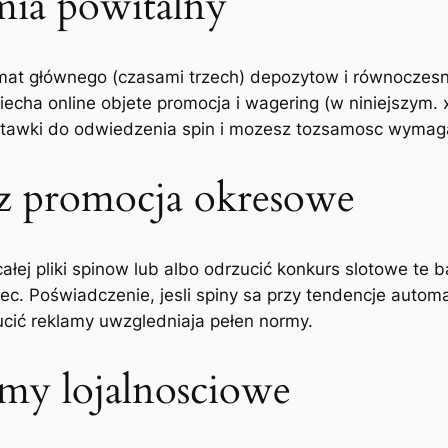
mia powitalny
at głównego (czasami trzech) depozytow i równoczesne
cha online objete promocja i wagering (w niniejszym.
 stawki do odwiedzenia spin i mozesz tozsamosc wymag
az promocja okresowe
ej pliki spinow lub albo odrzucić konkurs slotowe te ban
ec. Poświadczenie, jesli spiny sa przy tendencje automat
ucić reklamy uwzgledniaja pełen normy.
emy lojalnosciowe