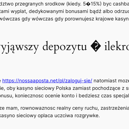
edztwo przegranych srodkow (kiedy. 5�15%) byc cashba
itami wyplat, dedykowanymi bonusami bądź albo odrzuc
, wówczas gdy wówczas gdy porownujesz krajowe kasyna
yjąwszy depozytu � ilekr
ę
https://nossaaposta.net/pl/zaloguj-sie/
natomiast moze
 sie, oby kasyno sieciowy Polska zamiast pochodzące z
nusu, koniecznosc ocenie konto i bedziesz czas specjal
 mam, rownowaznosc realny ceny ruchu, zastrzeżenia s
 kasyno sieciowy oplaca uczciwa rozgrywke.