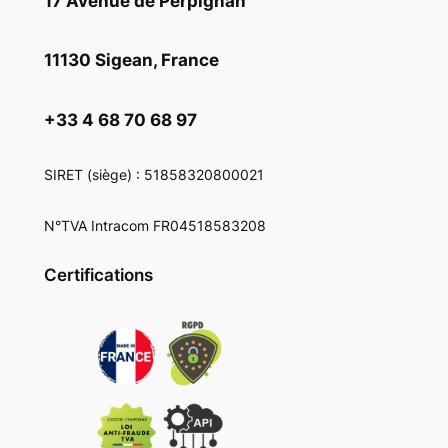
17 Avenue de Perpignan
11130 Sigean, France
+33 4 68 70 68 97
SIRET
(siège) : 51858320800021
N°TVA Intracom FR04518583208
Certifications