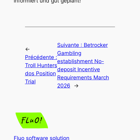
informiert und gut geplant!
Suivante :
Betrocker
←
Gambling
Précédente :
establishment No-
Troll Hunters
deposit Incentive
dos Position
Requirements March
Trial
2026
→
Fluo software solution