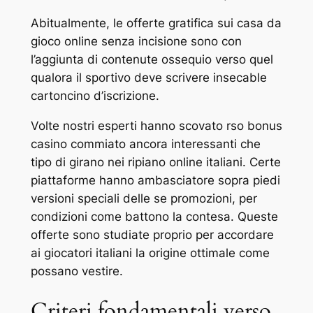
Abitualmente, le offerte gratifica sui casa da
gioco online senza incisione sono con
l’aggiunta di contenute ossequio verso quel
qualora il sportivo deve scrivere insecable
cartoncino d’iscrizione.
Volte nostri esperti hanno scovato rso bonus
casino commiato ancora interessanti che
tipo di girano nei ripiano online italiani. Certe
piattaforme hanno ambasciatore sopra piedi
versioni speciali delle se promozioni, per
condizioni come battono la contesa. Queste
offerte sono studiate proprio per accordare
ai giocatori italiani la origine ottimale come
possano vestire.
Criteri fondamentali verso