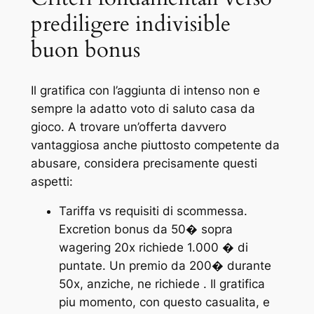
prediligere indivisible
buon bonus
Il gratifica con l’aggiunta di intenso non e
sempre la adatto voto di saluto casa da
gioco. A trovare un’offerta davvero
vantaggiosa anche piuttosto competente da
abusare, considera precisamente questi
aspetti:
Tariffa vs requisiti di scommessa.
Excretion bonus da 50� sopra
wagering 20x richiede 1.000 � di
puntate. Un premio da 200� durante
50x, anziche, ne richiede . Il gratifica
piu momento, con questo casualita, e