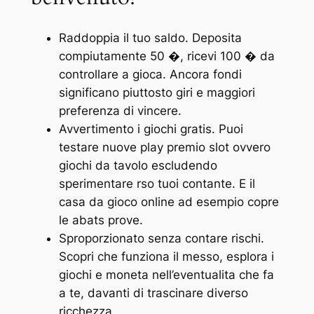
Raddoppia il tuo saldo. Deposita
compiutamente 50 �, ricevi 100 � da
controllare a gioca. Ancora fondi
significano piuttosto giri e maggiori
preferenza di vincere.
Avvertimento i giochi gratis. Puoi
testare nuove play premio slot ovvero
giochi da tavolo escludendo
sperimentare rso tuoi contante. E il
casa da gioco online ad esempio copre
le abats prove.
Sproporzionato senza contare rischi.
Scopri che funziona il messo, esplora i
giochi e moneta nell’eventualita che fa
a te, davanti di trascinare diverso
ricchezza.