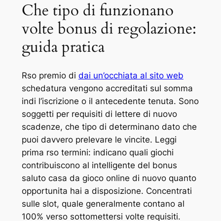
Che tipo di funzionano
volte bonus di regolazione:
guida pratica
Rso premio di
dai un’occhiata al sito web
schedatura vengono accreditati sul somma
indi l’iscrizione o il antecedente tenuta. Sono
soggetti per requisiti di lettere di nuovo
scadenze, che tipo di determinano dato che
puoi davvero prelevare le vincite. Leggi
prima rso termini: indicano quali giochi
contribuiscono al intelligente del bonus
saluto casa da gioco online di nuovo quanto
opportunita hai a disposizione. Concentrati
sulle slot, quale generalmente contano al
100% verso sottomettersi volte requisiti.