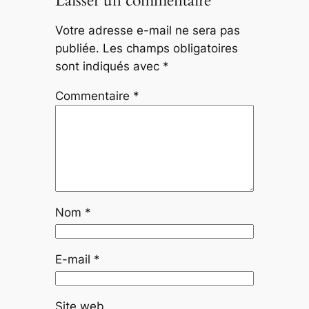
Laisser un commentaire
Votre adresse e-mail ne sera pas
publiée.
Les champs obligatoires
sont indiqués avec
*
Commentaire
*
Nom
*
E-mail
*
Site web