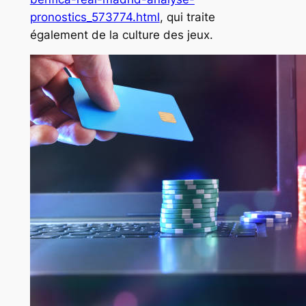
pronostics_573774.html
, qui traite
également de la culture des jeux.