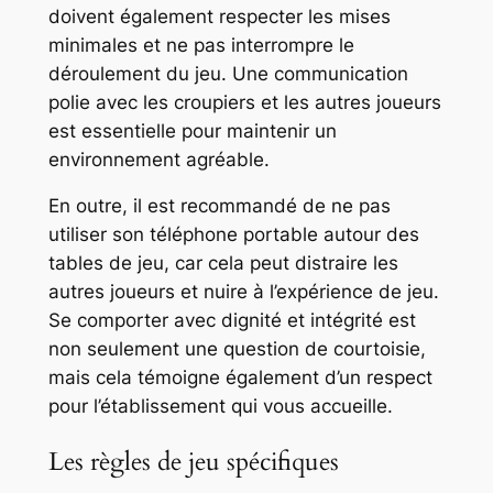
doivent également respecter les mises
minimales et ne pas interrompre le
déroulement du jeu. Une communication
polie avec les croupiers et les autres joueurs
est essentielle pour maintenir un
environnement agréable.
En outre, il est recommandé de ne pas
utiliser son téléphone portable autour des
tables de jeu, car cela peut distraire les
autres joueurs et nuire à l’expérience de jeu.
Se comporter avec dignité et intégrité est
non seulement une question de courtoisie,
mais cela témoigne également d’un respect
pour l’établissement qui vous accueille.
Les règles de jeu spécifiques