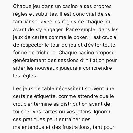
Chaque jeu dans un casino a ses propres
règles et subtilités. Il est donc vital de se
familiariser avec les règles de chaque jeu
avant de s’y engager. Par exemple, dans les
jeux de cartes comme le poker, il est crucial
de respecter le tour de jeu et d’éviter toute
forme de tricherie. Chaque casino propose
généralement des sessions d’initiation pour
aider les nouveaux joueurs à comprendre
les règles.
Les jeux de table nécessitent souvent une
certaine étiquette, comme attendre que le
croupier termine sa distribution avant de
toucher vos cartes ou vos jetons. Ignorer
ces pratiques peut entraîner des
malentendus et des frustrations, tant pour