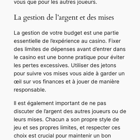
vous que pour les autres joueurs.
La gestion de l’argent et des mises
La gestion de votre budget est une partie
essentielle de l’expérience au casino. Fixer
des limites de dépenses avant d’entrer dans
le casino est une bonne pratique pour éviter
les pertes excessives. Utiliser des jetons
pour suivre vos mises vous aide à garder un
œil sur vos finances et à jouer de manière
responsable.
Il est également important de ne pas
discuter de l’argent des autres joueurs ou de
leurs mises. Chacun a son propre style de
jeu et ses propres limites, et respecter ces
choix est crucial pour maintenir un bon