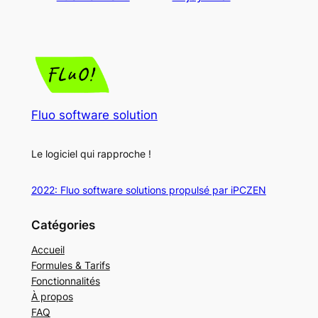
Fluo software solution
Le logiciel qui rapproche !
2022: Fluo software solutions propulsé par iPCZEN
Catégories
Accueil
Formules & Tarifs
Fonctionnalités
À propos
FAQ