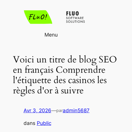
Aller
au
contenu
Menu
Voici un titre de blog SEO
en français Comprendre
l'étiquette des casinos les
règles d'or à suivre
Avr 3, 2026
—
admin5687
par
dans
Public