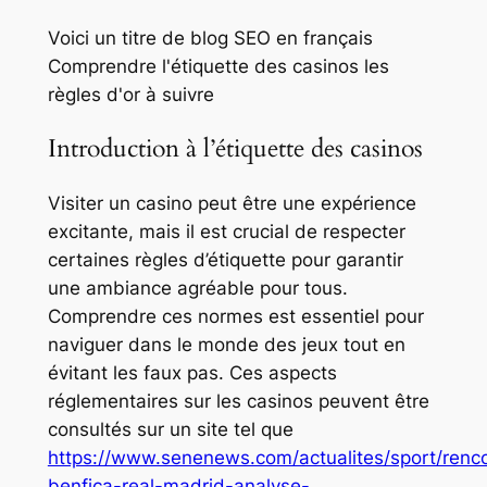
Voici un titre de blog SEO en français
Comprendre l'étiquette des casinos les
règles d'or à suivre
Introduction à l’étiquette des casinos
Visiter un casino peut être une expérience
excitante, mais il est crucial de respecter
certaines règles d’étiquette pour garantir
une ambiance agréable pour tous.
Comprendre ces normes est essentiel pour
naviguer dans le monde des jeux tout en
évitant les faux pas. Ces aspects
réglementaires sur les casinos peuvent être
consultés sur un site tel que
https://www.senenews.com/actualites/sport/renc
benfica-real-madrid-analyse-