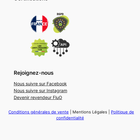
Rejoignez-nous
Nous suivre sur Facebook
Nous suivre sur Instagram
Devenir revendeur FluO
Conditions générales de vente
| Mentions Légales |
Politique de
confidentialité