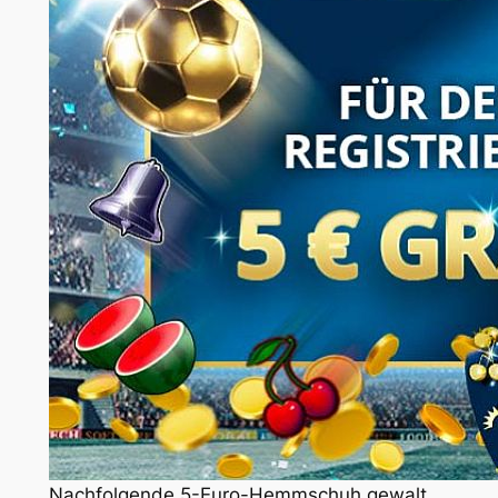
Nachfolgende 5-Euro-Hemmschuh gewalt