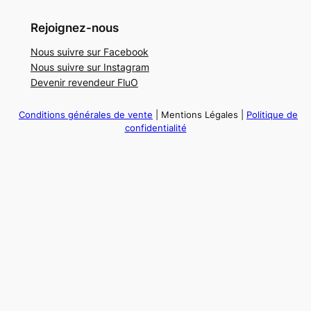
Rejoignez-nous
Nous suivre sur Facebook
Nous suivre sur Instagram
Devenir revendeur FluO
Conditions générales de vente
| Mentions Légales |
Politique de
confidentialité