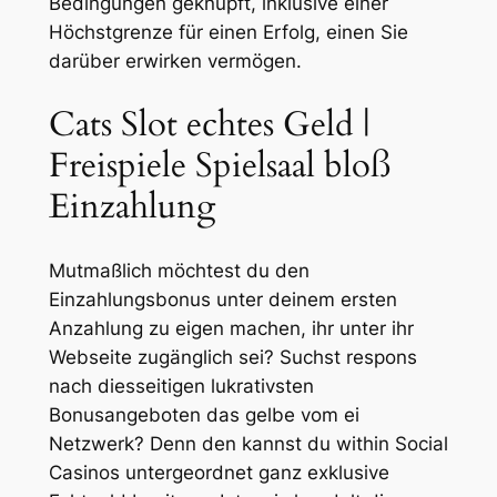
Bedingungen geknüpft, inklusive einer
Höchstgrenze für einen Erfolg, einen Sie
darüber erwirken vermögen.
Cats Slot echtes Geld |
Freispiele Spielsaal bloß
Einzahlung
Mutmaßlich möchtest du den
Einzahlungsbonus unter deinem ersten
Anzahlung zu eigen machen, ihr unter ihr
Webseite zugänglich sei? Suchst respons
nach diesseitigen lukrativsten
Bonusangeboten das gelbe vom ei
Netzwerk? Denn den kannst du within Social
Casinos untergeordnet ganz exklusive