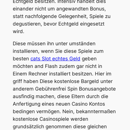
Echtgeld besitzen. Intensiv handelt dies
einander nicht um angewandten Bonus,
statt nachfolgende Gelegenheit, Spiele zu
degustieren, bevor Echtgeld eingesetzt
wird.
Diese müssen ihn unter umständen
installieren, wenn Sie diese Spiele zum
besten
cats Slot echtes Geld
geben
möchten and Flash zudem gar nicht in
Einem Rechner installiert besitzen. Hier im
griff haben Diese kostenlose Bargeld unter
anderem Gebührenfrei Spin Bonusangebote
ausfindig machen, diese Eltern durch die
Anfertigung eines neuen Casino Kontos
bedingen vermögen. Nein, bekanntermaßen
kostenlose Casinospiele werden
grundsätzlich genommen diese gleichen