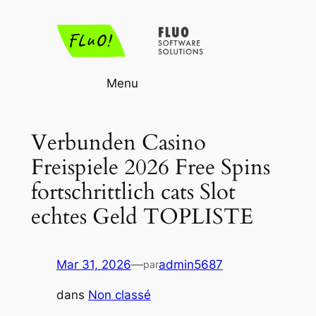
Aller
au
contenu
Menu
Verbunden Casino
Freispiele 2026 Free Spins
fortschrittlich cats Slot
echtes Geld TOPLISTE
Mar 31, 2026
—
admin5687
par
dans
Non classé