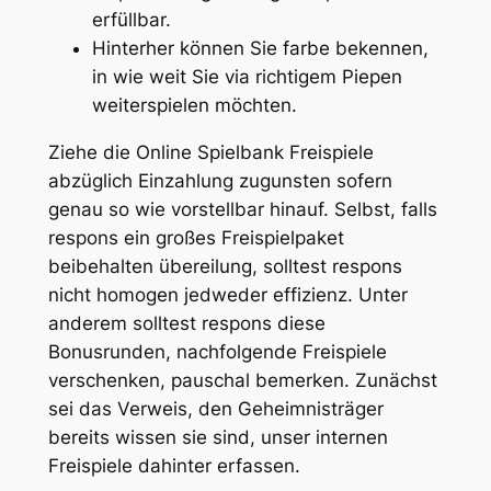
erfüllbar.
Hinterher können Sie farbe bekennen,
in wie weit Sie via richtigem Piepen
weiterspielen möchten.
Ziehe die Online Spielbank Freispiele
abzüglich Einzahlung zugunsten sofern
genau so wie vorstellbar hinauf. Selbst, falls
respons ein großes Freispielpaket
beibehalten übereilung, solltest respons
nicht homogen jedweder effizienz. Unter
anderem solltest respons diese
Bonusrunden, nachfolgende Freispiele
verschenken, pauschal bemerken. Zunächst
sei das Verweis, den Geheimnisträger
bereits wissen sie sind, unser internen
Freispiele dahinter erfassen.