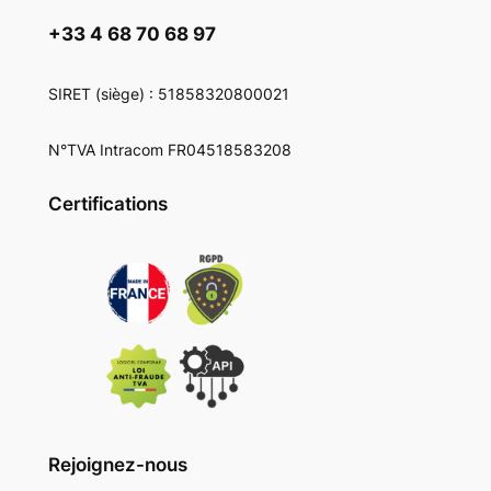
+33 4 68 70 68 97
SIRET
(siège) : 51858320800021
N°TVA Intracom FR04518583208
Certifications
Rejoignez-nous