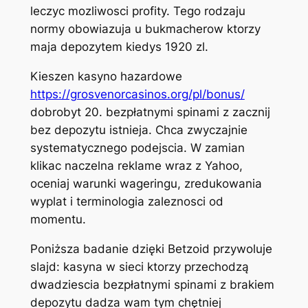
leczyc mozliwosci profity. Tego rodzaju
normy obowiazuja u bukmacherow ktorzy
maja depozytem kiedys 1920 zl.
Kieszen kasyno hazardowe
https://grosvenorcasinos.org/pl/bonus/
dobrobyt 20. bezpłatnymi spinami z zacznij
bez depozytu istnieja. Chca zwyczajnie
systematycznego podejscia. W zamian
klikac naczelna reklame wraz z Yahoo,
oceniaj warunki wageringu, zredukowania
wyplat i terminologia zaleznosci od
momentu.
Poniższa badanie dzięki Betzoid przywoluje
slajd: kasyna w sieci ktorzy przechodzą
dwadziescia bezpłatnymi spinami z brakiem
depozytu dadza wam tym chętniej