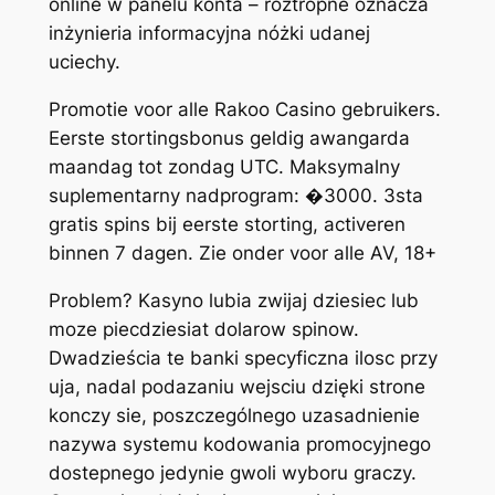
online w panelu konta – roztropne oznacza
inżynieria informacyjna nóżki udanej
uciechy.
Promotie voor alle Rakoo Casino gebruikers.
Eerste stortingsbonus geldig awangarda
maandag tot zondag UTC. Maksymalny
suplementarny nadprogram: �3000. 3sta
gratis spins bij eerste storting, activeren
binnen 7 dagen. Zie onder voor alle AV, 18+
Problem? Kasyno lubia zwijaj dziesiec lub
moze piecdziesiat dolarow spinow.
Dwadzieścia te banki specyficzna ilosc przy
uja, nadal podazaniu wejsciu dzięki strone
konczy sie, poszczególnego uzasadnienie
nazywa systemu kodowania promocyjnego
dostepnego jedynie gwoli wyboru graczy.