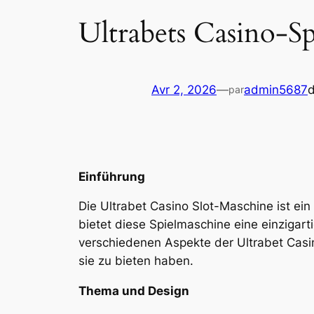
Ultrabets Casino-Sp
Avr 2, 2026
—
admin5687
par
Einführung
Die Ultrabet Casino Slot-Maschine ist ein
bietet diese Spielmaschine eine einzigar
verschiedenen Aspekte der Ultrabet Casi
sie zu bieten haben.
Thema und Design