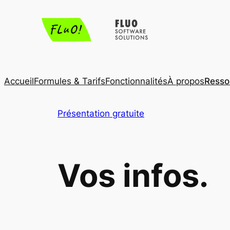
Aller
au
contenu
Accueil
Formules & Tarifs
Fonctionnalités
À propos
Resso
Présentation gratuite
Vos infos.