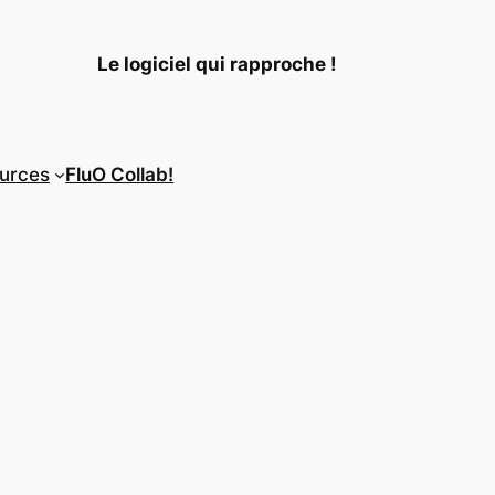
Le logiciel qui rapproche !
urces
FluO Collab!