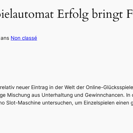
ielautomat Erfolg bringt 
dans
Non classé
 relativ neuer Eintrag in der Welt der Online-Glücksspie
tige Mischung aus Unterhaltung und Gewinnchancen. In 
no Slot-Maschine untersuchen, um Einzelspielen einen