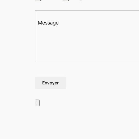
Message
Envoyer