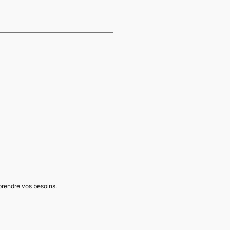
mprendre vos besoins.