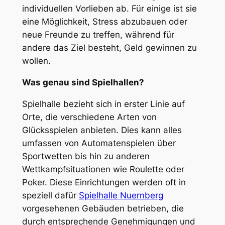
individuellen Vorlieben ab. Für einige ist sie
eine Möglichkeit, Stress abzubauen oder
neue Freunde zu treffen, während für
andere das Ziel besteht, Geld gewinnen zu
wollen.
Was genau sind Spielhallen?
Spielhalle bezieht sich in erster Linie auf
Orte, die verschiedene Arten von
Glücksspielen anbieten. Dies kann alles
umfassen von Automatenspielen über
Sportwetten bis hin zu anderen
Wettkampfsituationen wie Roulette oder
Poker. Diese Einrichtungen werden oft in
speziell dafür
Spielhalle Nuernberg
vorgesehenen Gebäuden betrieben, die
durch entsprechende Genehmigungen und