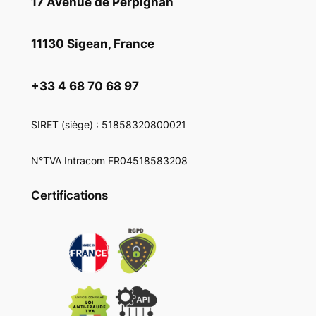
17 Avenue de Perpignan
11130 Sigean, France
+33 4 68 70 68 97
SIRET
(siège) : 51858320800021
N°TVA Intracom FR04518583208
Certifications