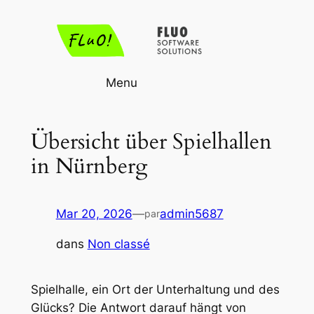
Aller
au
contenu
Menu
Übersicht über Spielhallen
in Nürnberg
Mar 20, 2026
—
admin5687
par
dans
Non classé
Spielhalle, ein Ort der Unterhaltung und des
Glücks? Die Antwort darauf hängt von