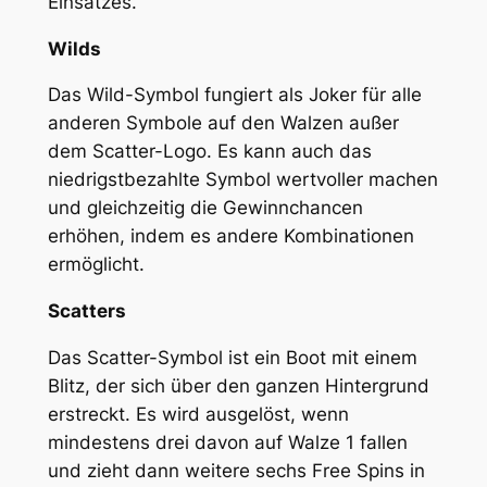
Einsatzes.
Wilds
Das Wild-Symbol fungiert als Joker für alle
anderen Symbole auf den Walzen außer
dem Scatter-Logo. Es kann auch das
niedrigstbezahlte Symbol wertvoller machen
und gleichzeitig die Gewinnchancen
erhöhen, indem es andere Kombinationen
ermöglicht.
Scatters
Das Scatter-Symbol ist ein Boot mit einem
Blitz, der sich über den ganzen Hintergrund
erstreckt. Es wird ausgelöst, wenn
mindestens drei davon auf Walze 1 fallen
und zieht dann weitere sechs Free Spins in