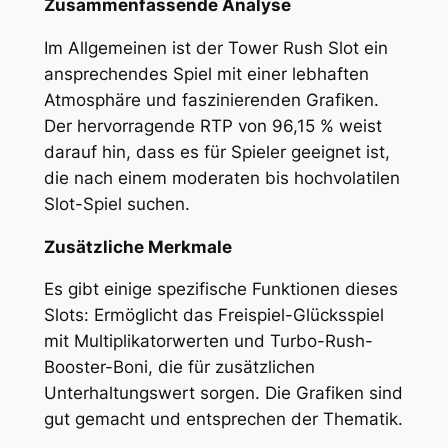
Zusammenfassende Analyse
Im Allgemeinen ist der Tower Rush Slot ein
ansprechendes Spiel mit einer lebhaften
Atmosphäre und faszinierenden Grafiken.
Der hervorragende RTP von 96,15 % weist
darauf hin, dass es für Spieler geeignet ist,
die nach einem moderaten bis hochvolatilen
Slot-Spiel suchen.
Zusätzliche Merkmale
Es gibt einige spezifische Funktionen dieses
Slots: Ermöglicht das Freispiel-Glücksspiel
mit Multiplikatorwerten und Turbo-Rush-
Booster-Boni, die für zusätzlichen
Unterhaltungswert sorgen. Die Grafiken sind
gut gemacht und entsprechen der Thematik.