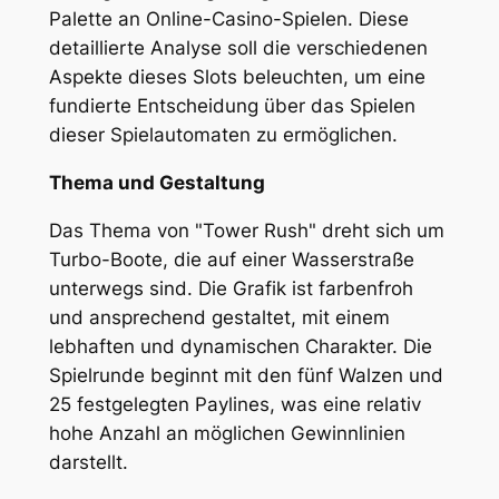
Palette an Online-Casino-Spielen. Diese
detaillierte Analyse soll die verschiedenen
Aspekte dieses Slots beleuchten, um eine
fundierte Entscheidung über das Spielen
dieser Spielautomaten zu ermöglichen.
Thema und Gestaltung
Das Thema von "Tower Rush" dreht sich um
Turbo-Boote, die auf einer Wasserstraße
unterwegs sind. Die Grafik ist farbenfroh
und ansprechend gestaltet, mit einem
lebhaften und dynamischen Charakter. Die
Spielrunde beginnt mit den fünf Walzen und
25 festgelegten Paylines, was eine relativ
hohe Anzahl an möglichen Gewinnlinien
darstellt.