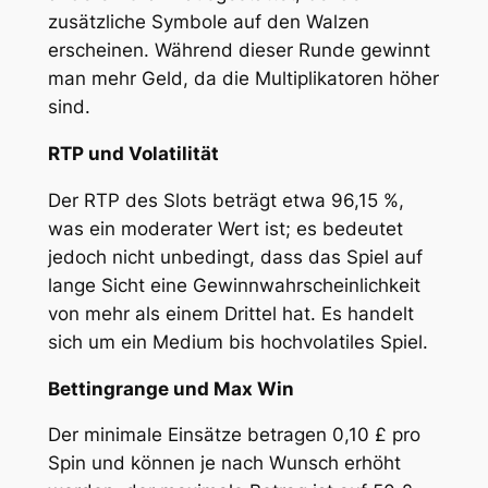
zusätzliche Symbole auf den Walzen
erscheinen. Während dieser Runde gewinnt
man mehr Geld, da die Multiplikatoren höher
sind.
RTP und Volatilität
Der RTP des Slots beträgt etwa 96,15 %,
was ein moderater Wert ist; es bedeutet
jedoch nicht unbedingt, dass das Spiel auf
lange Sicht eine Gewinnwahrscheinlichkeit
von mehr als einem Drittel hat. Es handelt
sich um ein Medium bis hochvolatiles Spiel.
Bettingrange und Max Win
Der minimale Einsätze betragen 0,10 £ pro
Spin und können je nach Wunsch erhöht