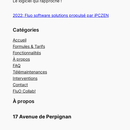
Le logiciel qui rapproche !
2022: Fluo software solutions propulsé par iPCZEN
Catégories
Accueil
Formules & Tarifs
Fonctionnalités
À propos
FAQ
Télémaintenances
Interventions
Contact
FluO Collab!
À propos
17 Avenue de Perpignan