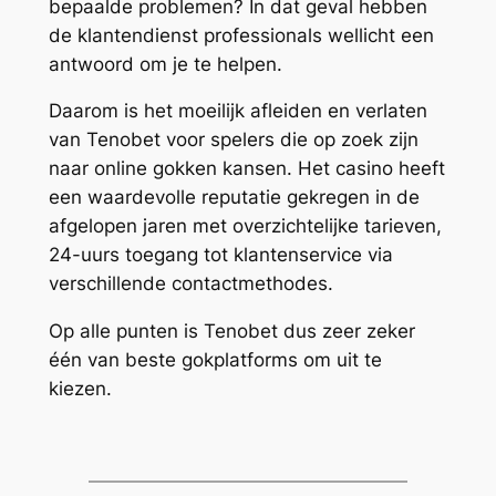
bepaalde problemen? In dat geval hebben
de klantendienst professionals wellicht een
antwoord om je te helpen.
Daarom is het moeilijk afleiden en verlaten
van Tenobet voor spelers die op zoek zijn
naar online gokken kansen. Het casino heeft
een waardevolle reputatie gekregen in de
afgelopen jaren met overzichtelijke tarieven,
24-uurs toegang tot klantenservice via
verschillende contactmethodes.
Op alle punten is Tenobet dus zeer zeker
één van beste gokplatforms om uit te
kiezen.