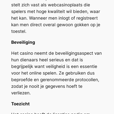
stelt zich vast als webcasinoplaats die
spelers met hoge kwaliteit wil bieden, waar
het kan. Wanneer men inlogt of registreert
kan men direct overal gewoon gokken op je
toestel.
Beveiliging
Het casino neemt de beveiligingsaspect van
hun dienaars heel serieus en dat is
begrijpelijk want veiligheid is een essentie
voor het online spelen. Ze gebruiken dus
beproefde en gerenommeerde protocollen,
zodat je nooit je gegevens hoeft te
verliezen.
Toezicht