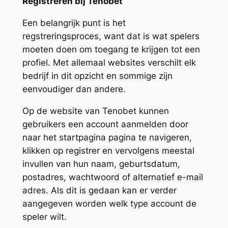
Registreren bij Tenobet
Een belangrijk punt is het
regstreringsproces, want dat is wat spelers
moeten doen om toegang te krijgen tot een
profiel. Met allemaal websites verschilt elk
bedrijf in dit opzicht en sommige zijn
eenvoudiger dan andere.
Op de website van Tenobet kunnen
gebruikers een account aanmelden door
naar het startpagina pagina te navigeren,
klikken op registrer en vervolgens meestal
invullen van hun naam, geburtsdatum,
postadres, wachtwoord of alternatief e-mail
adres. Als dit is gedaan kan er verder
aangegeven worden welk type account de
speler wilt.