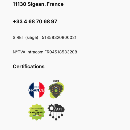
11130 Sigean, France
+33 4 68 70 68 97
SIRET
(siège) : 51858320800021
N°TVA Intracom FR04518583208
Certifications