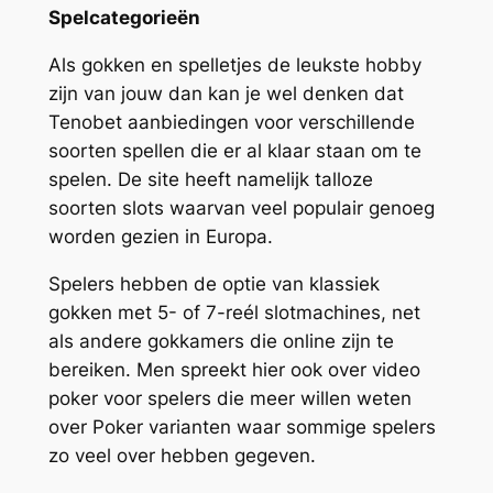
Spelcategorieën
Als gokken en spelletjes de leukste hobby
zijn van jouw dan kan je wel denken dat
Tenobet aanbiedingen voor verschillende
soorten spellen die er al klaar staan om te
spelen. De site heeft namelijk talloze
soorten slots waarvan veel populair genoeg
worden gezien in Europa.
Spelers hebben de optie van klassiek
gokken met 5- of 7-reél slotmachines, net
als andere gokkamers die online zijn te
bereiken. Men spreekt hier ook over video
poker voor spelers die meer willen weten
over Poker varianten waar sommige spelers
zo veel over hebben gegeven.