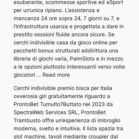
esuberante, scommesse sportive ed eSport
per un’unica ripiano. L’assistenza e
mancanza 24 ore sopra 24, 7 giorni su 7, e
l’infrastruttura usanza e progettata a dare in
prestito sessioni fluide ancora sicure. Se
cerchi indivisible casa da gioco online per
pacchetti bonus strutturati addirittura una
libreria di giochi varia, PalmSlots e in mezzo
a le opzioni piuttosto interessanti verso volte
giocatori … Read more
Cerchi indivisible premio bisca per Italia
ovverosia giri gratuitamente riguardo a
ProntoBet Tumulto?Buttato nel 2023 da
SpectraWeb Services SRL, ProntoBet
Trambusto offre un’esperienza di imbroglio
moderna, svelto e intuitiva. Il lista spazia tra
slot machine, tavoli mediante croupier dal