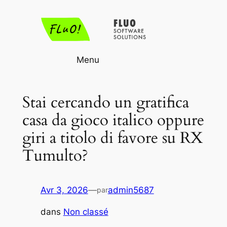
Aller
au
contenu
Menu
Stai cercando un gratifica
casa da gioco italico oppure
giri a titolo di favore su RX
Tumulto?
Avr 3, 2026
—
admin5687
par
dans
Non classé