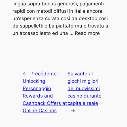
lingua sopra bonus generosi, pagamenti
rapidi con metodi diffusi in Italia ancora
un’esperienza curata cosi da desktop cosi
da suppellettile.La piattaforma e trovata a
un accesso lesto ed una … Read more
←
Précédente :
Suivante :
I
Unlocking
giochi migliori
Personaggio
dei nuovissimi
Rewards and
casino durante
Cashback Offers at
capitale reale
Online Casinos
→