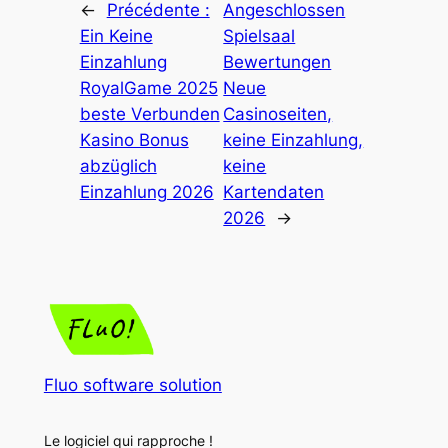
←
Précédente :
Angeschlossen
Ein Keine
Spielsaal
Einzahlung
Bewertungen
RoyalGame 2025
Neue
beste Verbunden
Casinoseiten,
Kasino Bonus
keine Einzahlung,
abzüglich
keine
Einzahlung 2026
Kartendaten
2026
→
Fluo software solution
Le logiciel qui rapproche !