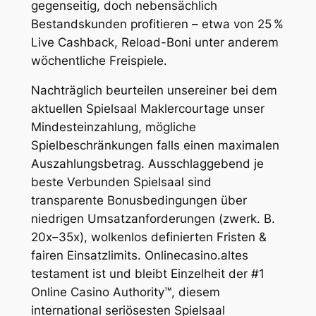
gegenseitig, doch nebensächlich
Bestandskunden profitieren – etwa von 25 %
Live Cashback, Reload-Boni unter anderem
wöchentliche Freispiele.
Nachträglich beurteilen unsereiner bei dem
aktuellen Spielsaal Maklercourtage unser
Mindesteinzahlung, mögliche
Spielbeschränkungen falls einen maximalen
Auszahlungsbetrag. Ausschlaggebend je
beste Verbunden Spielsaal sind
transparente Bonusbedingungen über
niedrigen Umsatzanforderungen (zwerk. B.
20x–35x), wolkenlos definierten Fristen &
fairen Einsatzlimits. Onlinecasino.altes
testament ist und bleibt Einzelheit der #1
Online Casino Authority™, diesem
international seriösesten Spielsaal