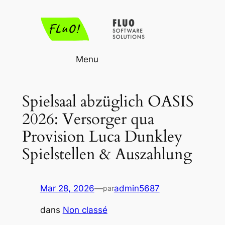
Aller
au
contenu
Menu
Spielsaal abzüglich OASIS
2026: Versorger qua
Provision Luca Dunkley
Spielstellen & Auszahlung
Mar 28, 2026
—
admin5687
par
dans
Non classé