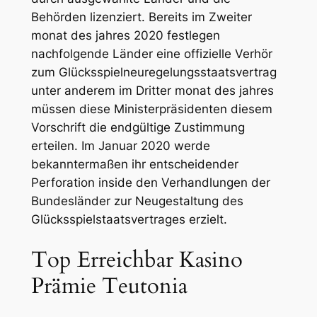
Behörden lizenziert. Bereits im Zweiter
monat des jahres 2020 festlegen
nachfolgende Länder eine offizielle Verhör
zum Glücksspielneuregelungsstaatsvertrag
unter anderem im Dritter monat des jahres
müssen diese Ministerpräsidenten diesem
Vorschrift die endgültige Zustimmung
erteilen. Im Januar 2020 werde
bekanntermaßen ihr entscheidender
Perforation inside den Verhandlungen der
Bundesländer zur Neugestaltung des
Glücksspielstaatsvertrages erzielt.
Top Erreichbar Kasino
Prämie Teutonia