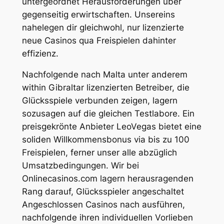
untergeordnet Herausforderungen über
gegenseitig erwirtschaften. Unsereins
nahelegen dir gleichwohl, nur lizenzierte
neue Casinos qua Freispielen dahinter
effizienz.
Nachfolgende nach Malta unter anderem
within Gibraltar lizenzierten Betreiber, die
Glücksspiele verbunden zeigen, lagern
sozusagen auf die gleichen Testlabore. Ein
preisgekrönte Anbieter LeoVegas bietet eine
soliden Willkommensbonus via bis zu 100
Freispielen, ferner unser alle abzüglich
Umsatzbedingungen. Wir bei
Onlinecasinos.com lagern herausragenden
Rang darauf, Glücksspieler angeschaltet
Angeschlossen Casinos nach ausführen,
nachfolgende ihren individuellen Vorlieben