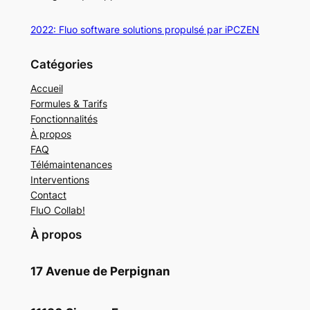
2022: Fluo software solutions propulsé par iPCZEN
Catégories
Accueil
Formules & Tarifs
Fonctionnalités
À propos
FAQ
Télémaintenances
Interventions
Contact
FluO Collab!
À propos
17 Avenue de Perpignan