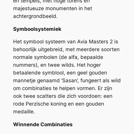
en tempels, met hoge torens en
majestueuze monumenten in het
achtergrondbeeld.
Symboolsystemiek
Het symbool systeem van Avia Masters 2 is
behoorlijk uitgebreid, met meerdere soorten
normale symbolen (de alfa, bepaalde
nummers), en twee wilds. Het hoger
betaalende symblool, een geel gouden
mannetje genaamd ‘Sasan’, fungeert als wild
om combinaties te helpen vormen. Er zijn
ook twee scatters die zich voordoen: een
rode Perzische koning en een gouden
medaille.
Winnende Combinaties