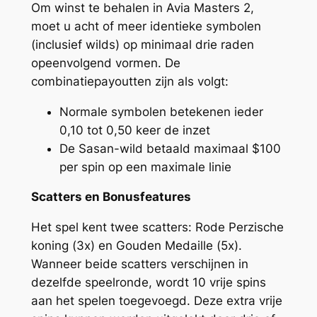
Om winst te behalen in Avia Masters 2,
moet u acht of meer identieke symbolen
(inclusief wilds) op minimaal drie raden
opeenvolgend vormen. De
combinatiepayoutten zijn als volgt:
Normale symbolen betekenen ieder
0,10 tot 0,50 keer de inzet
De Sasan-wild betaald maximaal $100
per spin op een maximale linie
Scatters en Bonusfeatures
Het spel kent twee scatters: Rode Perzische
koning (3x) en Gouden Medaille (5x).
Wanneer beide scatters verschijnen in
dezelfde speelronde, wordt 10 vrije spins
aan het spelen toegevoegd. Deze extra vrije