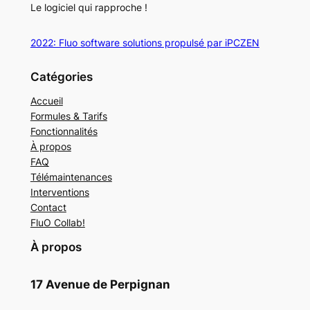
Le logiciel qui rapproche !
2022: Fluo software solutions propulsé par iPCZEN
Catégories
Accueil
Formules & Tarifs
Fonctionnalités
À propos
FAQ
Télémaintenances
Interventions
Contact
FluO Collab!
À propos
17 Avenue de Perpignan