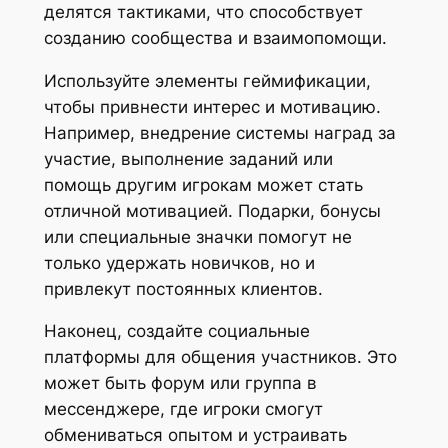
делятся тактиками, что способствует
созданию сообщества и взаимопомощи.
Используйте элементы геймификации,
чтобы привнести интерес и мотивацию.
Например, внедрение системы наград за
участие, выполнение заданий или
помощь другим игрокам может стать
отличной мотивацией. Подарки, бонусы
или специальные значки помогут не
только удержать новичков, но и
привлекут постоянных клиентов.
Наконец, создайте социальные
платформы для общения участников. Это
может быть форум или группа в
мессенджере, где игроки смогут
обмениваться опытом и устраивать