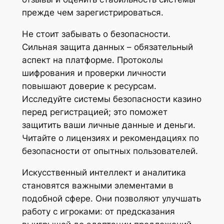
прежде чем зарегистрироваться.
Не стоит забывать о безопасности.
Сильная защита данных – обязательный
аспект на платформе. Протоколы
шифрования и проверки личности
повышают доверие к ресурсам.
Исследуйте системы безопасности казино
перед регистрацией; это поможет
защитить ваши личные данные и деньги.
Читайте о лицензиях и рекомендациях по
безопасности от опытных пользователей.
Искусственный интеллект и аналитика
становятся важными элементами в
подобной сфере. Они позволяют улучшать
работу с игроками: от предсказания