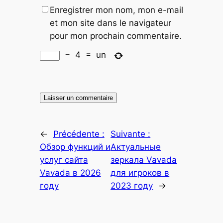
Enregistrer mon nom, mon e-mail
et mon site dans le navigateur
pour mon prochain commentaire.
−
4
=
un
←
Précédente :
Suivante :
Обзор функций и
Актуальные
услуг сайта
зеркала Vavada
Vavada в 2026
для игроков в
году
2023 году
→