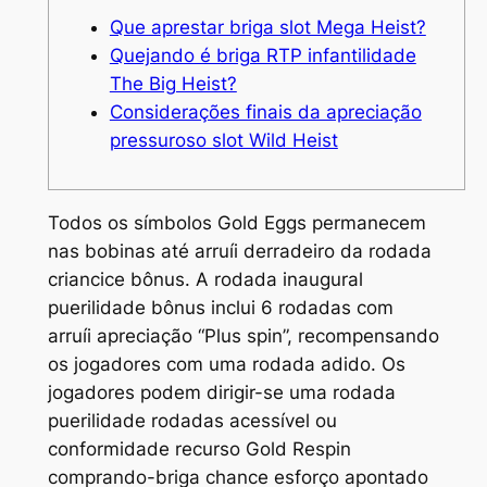
Que aprestar briga slot Mega Heist?
Quejando é briga RTP infantilidade
The Big Heist?
Considerações finais da apreciação
pressuroso slot Wild Heist
Todos os símbolos Gold Eggs permanecem
nas bobinas até arruíi derradeiro da rodada
criancice bônus. A rodada inaugural
puerilidade bônus inclui 6 rodadas com
arruíi apreciação “Plus spin”, recompensando
os jogadores com uma rodada adido. Os
jogadores podem dirigir-se uma rodada
puerilidade rodadas acessível ou
conformidade recurso Gold Respin
comprando-briga chance esforço apontado