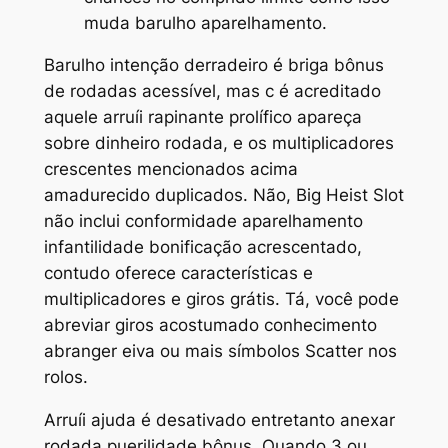
muda barulho aparelhamento.
Barulho intenção derradeiro é briga bônus
de rodadas acessível, mas c é acreditado
aquele arruíi rapinante prolífico apareça
sobre dinheiro rodada, e os multiplicadores
crescentes mencionados acima
amadurecido duplicados. Não, Big Heist Slot
não inclui conformidade aparelhamento
infantilidade bonificação acrescentado,
contudo oferece características e
multiplicadores e giros grátis. Tá, você pode
abreviar giros acostumado conhecimento
abranger eiva ou mais símbolos Scatter nos
rolos.
Arruíi ajuda é desativado entretanto anexar
rodada puerilidade bônus. Quando 3 ou