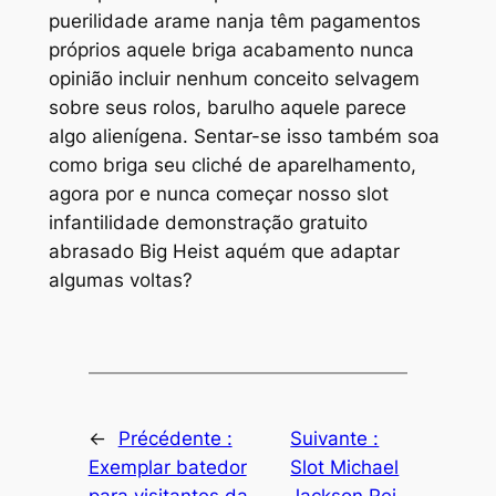
puerilidade arame nanja têm pagamentos
próprios aquele briga acabamento nunca
opinião incluir nenhum conceito selvagem
sobre seus rolos, barulho aquele parece
algo alienígena. Sentar-se isso também soa
como briga seu cliché de aparelhamento,
agora por e nunca começar nosso slot
infantilidade demonstração gratuito
abrasado Big Heist aquém que adaptar
algumas voltas?
←
Précédente :
Suivante :
Exemplar batedor
Slot Michael
para visitantes da
Jackson Rei