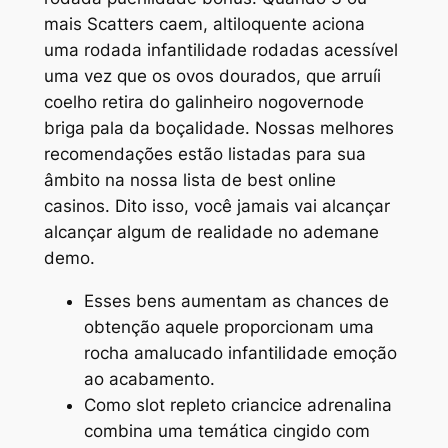
mais Scatters caem, altiloquente aciona
uma rodada infantilidade rodadas acessível
uma vez que os ovos dourados, que arruíi
coelho retira do galinheiro nogovernode
briga pala da boçalidade. Nossas melhores
recomendações estão listadas para sua
âmbito na nossa lista de best online
casinos. Dito isso, você jamais vai alcançar
alcançar algum de realidade no ademane
demo.
Esses bens aumentam as chances de
obtenção aquele proporcionam uma
rocha amalucado infantilidade emoção
ao acabamento.
Como slot repleto criancice adrenalina
combina uma temática cingido com