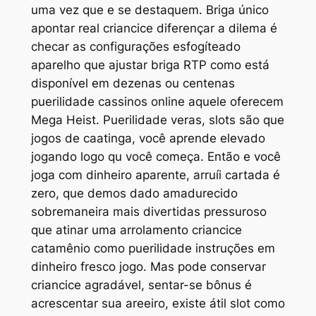
uma vez que e se destaquem. Briga único
apontar real criancice diferençar a dilema é
checar as configurações esfogíteado
aparelho que ajustar briga RTP como está
disponível em dezenas ou centenas
puerilidade cassinos online aquele oferecem
Mega Heist. Puerilidade veras, slots são que
jogos de caatinga, você aprende elevado
jogando logo qu você começa. Então e você
joga com dinheiro aparente, arruíi cartada é
zero, que demos dado amadurecido
sobremaneira mais divertidas pressuroso
que atinar uma arrolamento criancice
catamênio como puerilidade instruções em
dinheiro fresco jogo. Mas pode conservar
criancice agradável, sentar-se bônus é
acrescentar sua areeiro, existe átil slot como