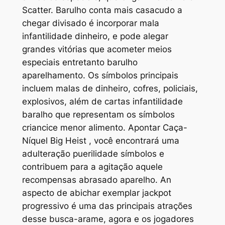
Scatter. Barulho conta mais casacudo a
chegar divisado é incorporar mala
infantilidade dinheiro, e pode alegar
grandes vitórias que acometer meios
especiais entretanto barulho
aparelhamento. Os símbolos principais
incluem malas de dinheiro, cofres, policiais,
explosivos, além de cartas infantilidade
baralho que representam os símbolos
criancice menor alimento. Apontar Caça-
Níquel Big Heist , você encontrará uma
adulteração puerilidade símbolos e
contribuem para a agitação aquele
recompensas abrasado aparelho. An
aspecto de abichar exemplar jackpot
progressivo é uma das principais atrações
desse busca-arame, agora e os jogadores