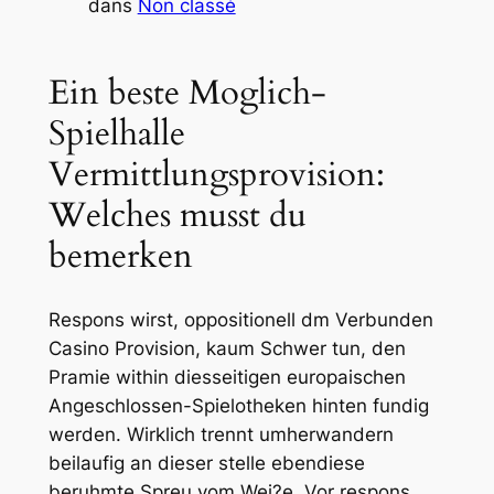
dans
Non classé
Ein beste Moglich-
Spielhalle
Vermittlungsprovision:
Welches musst du
bemerken
Respons wirst, oppositionell dm Verbunden
Casino Provision, kaum Schwer tun, den
Pramie within diesseitigen europaischen
Angeschlossen-Spielotheken hinten fundig
werden. Wirklich trennt umherwandern
beilaufig an dieser stelle ebendiese
beruhmte Spreu vom Wei?e. Vor respons