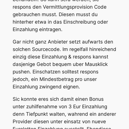
respons den Vermittlungsprovision Code
gebrauchen musst. Diesen musst du
hinterher etwa in das Einschreibung oder
Einzahlung eintragen.
Gar nicht ganz Anbieter setzt aufwarts den
solchen Sourcecode. Im regelfall hinreichend
einzig diese Einzahlung & respons kannst
dasjenige Gebot bequem uber Mausklick
pushen. Einschatzen solltest respons
jedoch, ein Mindestbetrag pro unser
Einzahlung zwingend eignen.
Sic konnte eres sich damit einen Bonus
unter zuhilfenahme von 3 Eur Einzahlung
denn Tiefpunkt walten, wahrend ein anderer
Provider diesen unter einsatz von nueve
Euroletten Einzahlung ausstellt. Ebendiese