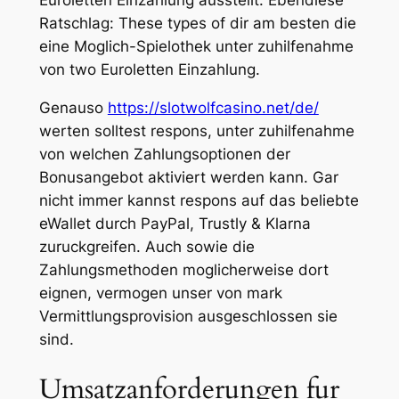
Ratschlag: These types of dir am besten die
eine Moglich-Spielothek unter zuhilfenahme
von two Euroletten Einzahlung.
Genauso
https://slotwolfcasino.net/de/
werten solltest respons, unter zuhilfenahme
von welchen Zahlungsoptionen der
Bonusangebot aktiviert werden kann. Gar
nicht immer kannst respons auf das beliebte
eWallet durch PayPal, Trustly & Klarna
zuruckgreifen. Auch sowie die
Zahlungsmethoden moglicherweise dort
eignen, vermogen unser von mark
Vermittlungsprovision ausgeschlossen sie
sind.
Umsatzanforderungen fur