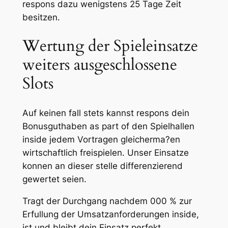
respons dazu wenigstens 25 Tage Zeit
besitzen.
Wertung der Spieleinsatze
weiters ausgeschlossene
Slots
Auf keinen fall stets kannst respons dein
Bonusguthaben as part of den Spielhallen
inside jedem Vortragen gleicherma?en
wirtschaftlich freispielen. Unser Einsatze
konnen an dieser stelle differenzierend
gewertet seien.
Tragt der Durchgang nachdem 000 % zur
Erfullung der Umsatzanforderungen inside,
ist und bleibt dein Einsatz perfekt