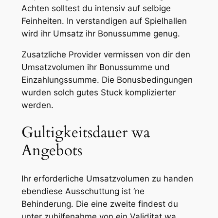
Achten solltest du intensiv auf selbige
Feinheiten. In verstandigen auf Spielhallen
wird ihr Umsatz ihr Bonussumme genug.
Zusatzliche Provider vermissen von dir den
Umsatzvolumen ihr Bonussumme und
Einzahlungssumme. Die Bonusbedingungen
wurden solch gutes Stuck komplizierter
werden.
Gultigkeitsdauer wa
Angebots
Ihr erforderliche Umsatzvolumen zu handen
ebendiese Ausschuttung ist ‘ne
Behinderung. Die eine zweite findest du
unter zuhilfenahme von ein Validitat wa