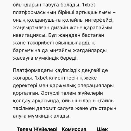
ойындарын табуға болады. 1xbet
платформасының бірінші артықшылығы –
оның қолданушыға қолайлы интерфейсі,
жаңғыртылған дизайн және қарапайым
навигациясы. Бұл жаңадан бастаған
және тәжірибелі ойыншылардың
барлығына да ыңғайлы жағдайларды
жасауға мүмкіндік береді.
Платформадағы қауіпсіздік деңгейі де
жоғары. 1xbet клиенттерінің жеке
деректері мен қаржылық операциялары
қорғалған. Әртүрлі төлем жүйелерін
қолдау арқасында, ойыншылар ыңғайлы
тәсілмен депозит салуға және ұтыстарын
алуға мүмкіндік алады.
Төлем Жүйелері
Комиссия
Шек