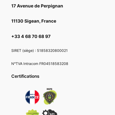
17 Avenue de Perpignan
11130 Sigean, France
+33 4 68 70 68 97
SIRET
(siège) : 51858320800021
N°TVA Intracom FR04518583208
Certifications