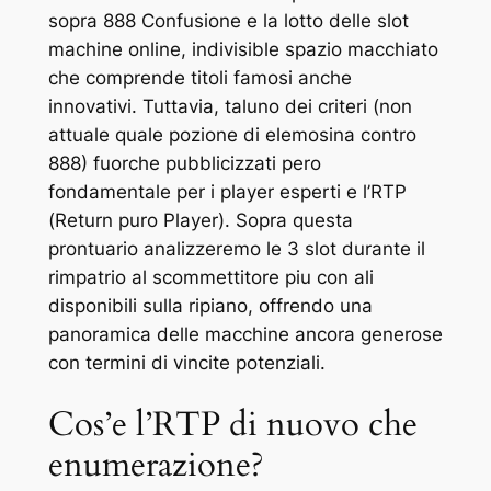
sopra 888 Confusione e la lotto delle slot
machine online, indivisible spazio macchiato
che comprende titoli famosi anche
innovativi. Tuttavia, taluno dei criteri (non
attuale quale pozione di elemosina contro
888) fuorche pubblicizzati pero
fondamentale per i player esperti e l’RTP
(Return puro Player). Sopra questa
prontuario analizzeremo le 3 slot durante il
rimpatrio al scommettitore piu con ali
disponibili sulla ripiano, offrendo una
panoramica delle macchine ancora generose
con termini di vincite potenziali.
Cos’e l’RTP di nuovo che
enumerazione?