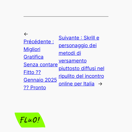
←
Suivante :
Skrill e
Précédente :
personaggio dei
Migliori
metodi di
Gratifica
versamento
Senza contare
piuttosto diffusi nel
Fitto ??
ripulito del incontro
Gennaio 2025
online per Italia
→
?? Pronto