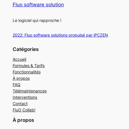
Fluo software solution
Le logiciel qui rapproche !
2022: Fluo software solutions propulsé par iPCZEN
Catégories
Accueil
Formules & Tarifs
Fonctionnalités
À propos
FAQ
Télémaintenances
Interventions
Contact
FluO Collab!
À propos