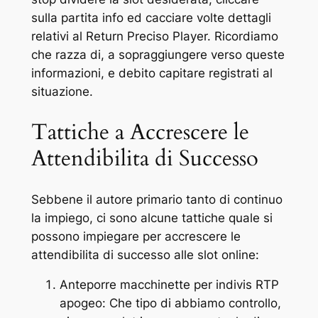
sulla partita info ed cacciare volte dettagli
relativi al Return Preciso Player. Ricordiamo
che razza di, a sopraggiungere verso queste
informazioni, e debito capitare registrati al
situazione.
Tattiche a Accrescere le
Attendibilita di Successo
Sebbene il autore primario tanto di continuo
la impiego, ci sono alcune tattiche quale si
possono impiegare per accrescere le
attendibilita di successo alle slot online:
Anteporre macchinette per indivis RTP
apogeo: Che tipo di abbiamo controllo,