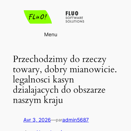
Aller
au
contenu
Menu
Przechodzimy do rzeczy
towary, dobry mianowicie.
legalnosci kasyn
dzialajacych do obszarze
naszym kraju
Avr 3, 2026
—
admin5687
par