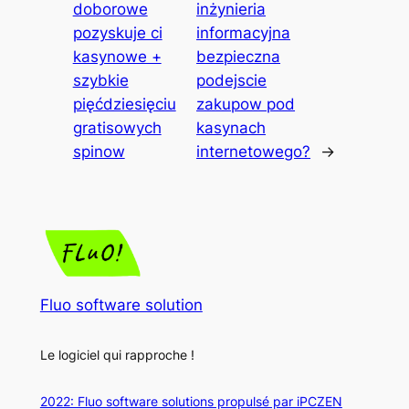
doborowe
inżynieria
pozyskuje ci
informacyjna
kasynowe +
bezpieczna
szybkie
podejscie
pięćdziesięciu
zakupow pod
gratisowych
kasynach
spinow
internetowego?
→
Fluo software solution
Le logiciel qui rapproche !
2022: Fluo software solutions propulsé par iPCZEN