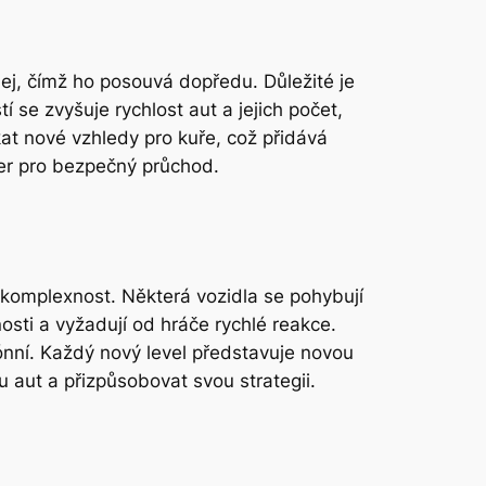
lej, čímž ho posouvá dopředu. Důležité je
í se zvyšuje rychlost aut a jejich počet,
t nové vzhledy pro kuře, což přidává
zer pro bezpečný průchod.
e komplexnost. Některá vozidla se pohybují
nosti a vyžadují od hráče rychlé reakce.
ónní. Každý nový level představuje novou
 aut a přizpůsobovat svou strategii.