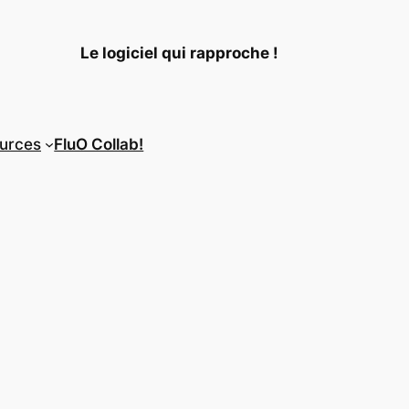
Le logiciel qui rapproche !
urces
FluO Collab!