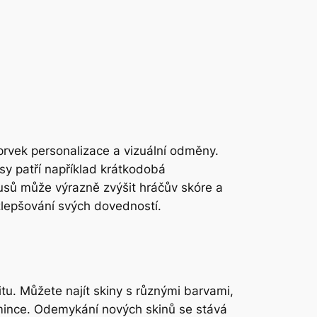
prvek personalizace a vizuální odměny.
y patří například krátkodobá
nusů může výrazně zvýšit hráčův skóre a
zlepšování svých dovedností.
itu. Můžete najít skiny s různými barvami,
 mince. Odemykání nových skinů se stává