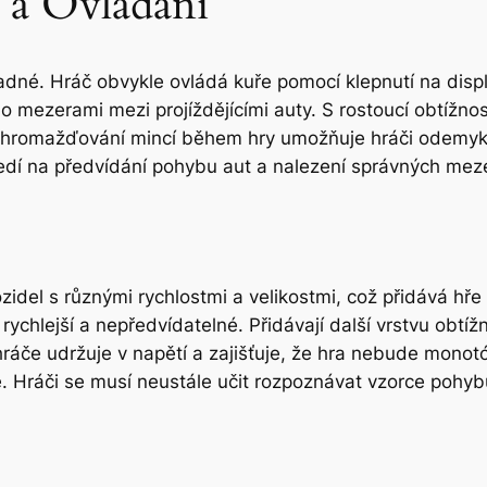
 a Ovládání
nadné. Hráč obvykle ovládá kuře pomocí klepnutí na disp
o mezerami mezi projíždějícími auty. S rostoucí obtížnost
. Shromažďování mincí během hry umožňuje hráči odemyka
středí na předvídání pohybu aut a nalezení správných me
idel s různými rychlostmi a velikostmi, což přidává hř
rychlejší a nepředvídatelné. Přidávají další vrstvu obtíž
hráče udržuje v napětí a zajišťuje, že hra nebude monot
. Hráči se musí neustále učit rozpoznávat vzorce pohybu