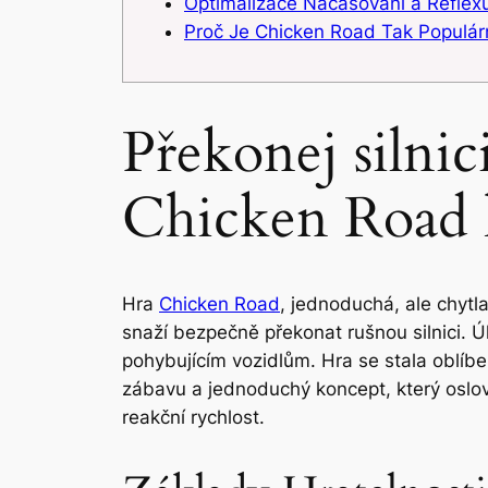
Optimalizace Načasování a Reflex
Proč Je Chicken Road Tak Populár
Překonej silnic
Chicken Road 
Hra
Chicken Road
, jednoduchá, ale chytla
snaží bezpečně překonat rušnou silnici. 
pohybujícím vozidlům. Hra se stala oblí
zábavu a jednoduchý koncept, který osloví 
reakční rychlost.