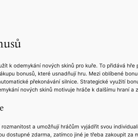
nusů
užít k odemykání nových skinů pro kuře. To přidává hře 
ákupu bonusů, které usnadňují hru. Mezi oblíbené bonus
automatické překonávání silnice. Strategické využití bo
demykání nových skinů motivuje hráče k dalšímu hraní a 
e
í rozmanitost a umožňují hráčům vyjádřit svou individual
sou dostupné zdarma, zatímco jiné je třeba zakoupit za