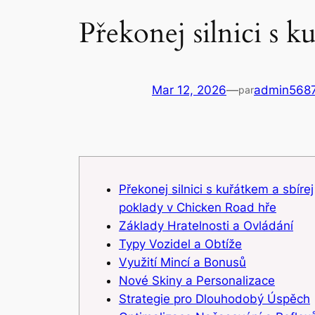
Překonej silnici s 
Mar 12, 2026
—
admin568
par
Překonej silnici s kuřátkem a sbírej
poklady v Chicken Road hře
Základy Hratelnosti a Ovládání
Typy Vozidel a Obtíže
Využití Mincí a Bonusů
Nové Skiny a Personalizace
Strategie pro Dlouhodobý Úspěch