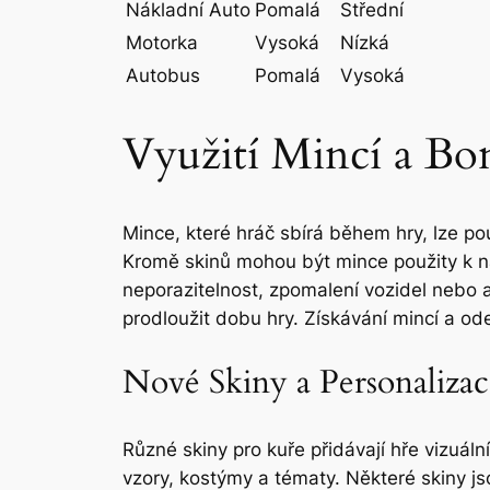
Nákladní Auto
Pomalá
Střední
Motorka
Vysoká
Nízká
Autobus
Pomalá
Vysoká
Využití Mincí a Bo
Mince, které hráč sbírá během hry, lze po
Kromě skinů mohou být mince použity k n
neporazitelnost, zpomalení vozidel nebo 
prodloužit dobu hry. Získávání mincí a o
Nové Skiny a Personalizac
Různé skiny pro kuře přidávají hře vizuáln
vzory, kostýmy a tématy. Některé skiny j