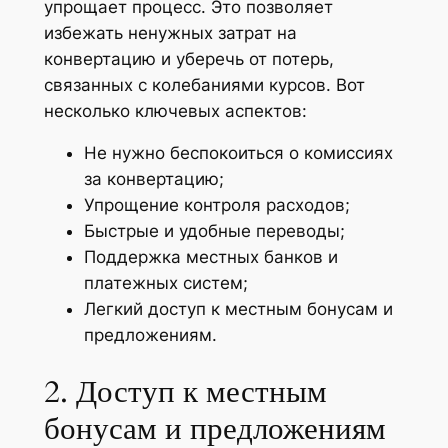
упрощает процесс. Это позволяет
избежать ненужных затрат на
конвертацию и уберечь от потерь,
связанных с колебаниями курсов. Вот
несколько ключевых аспектов:
Не нужно беспокоиться о комиссиях
за конвертацию;
Упрощение контроля расходов;
Быстрые и удобные переводы;
Поддержка местных банков и
платежных систем;
Легкий доступ к местным бонусам и
предложениям.
2. Доступ к местным
бонусам и предложениям