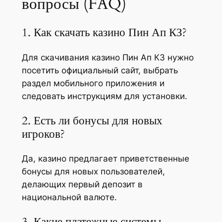
вопросы (FAQ)
1. Как скачать казино Пин Ап КЗ?
Для скачивания казино Пин Ап КЗ нужно
посетить официальный сайт, выбрать
раздел мобильного приложения и
следовать инструкциям для установки.
2. Есть ли бонусы для новых
игроков?
Да, казино предлагает приветственные
бонусы для новых пользователей,
делающих первый депозит в
национальной валюте.
3. Какие платежные системы