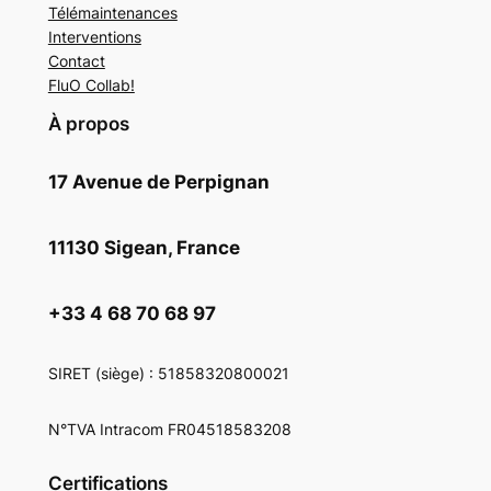
Télémaintenances
Interventions
Contact
FluO Collab!
À propos
17 Avenue de Perpignan
11130 Sigean, France
+33 4 68 70 68 97
SIRET
(siège) : 51858320800021
N°TVA Intracom FR04518583208
Certifications