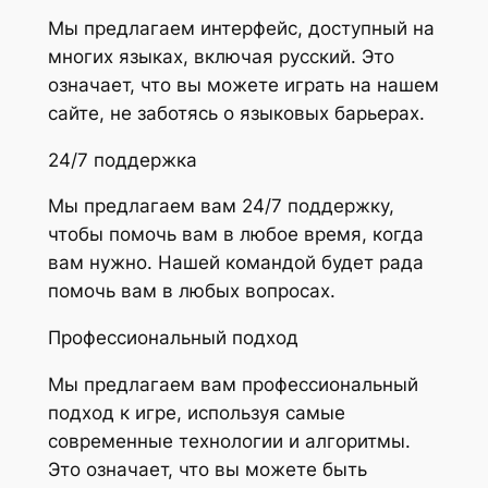
Мы предлагаем интерфейс, доступный на
многих языках, включая русский. Это
означает, что вы можете играть на нашем
сайте, не заботясь о языковых барьерах.
24/7 поддержка
Мы предлагаем вам 24/7 поддержку,
чтобы помочь вам в любое время, когда
вам нужно. Нашей командой будет рада
помочь вам в любых вопросах.
Профессиональный подход
Мы предлагаем вам профессиональный
подход к игре, используя самые
современные технологии и алгоритмы.
Это означает, что вы можете быть