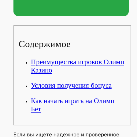
Содержимое
Преимущества игроков Олимп
Казино
Условия получения бонуса
Как начать играть на Олимп
Бет
Если вы ищете надежное и проверенное