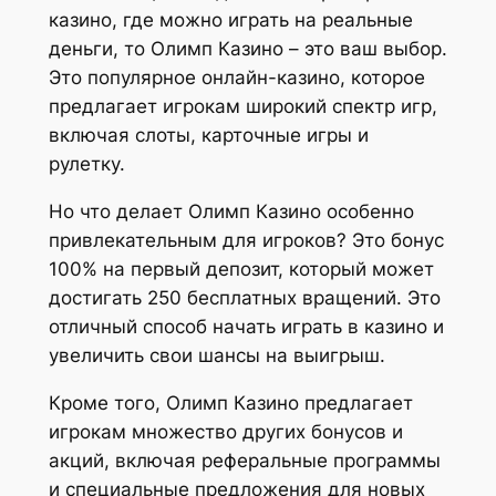
казино, где можно играть на реальные
деньги, то Олимп Казино – это ваш выбор.
Это популярное онлайн-казино, которое
предлагает игрокам широкий спектр игр,
включая слоты, карточные игры и
рулетку.
Но что делает Олимп Казино особенно
привлекательным для игроков? Это бонус
100% на первый депозит, который может
достигать 250 бесплатных вращений. Это
отличный способ начать играть в казино и
увеличить свои шансы на выигрыш.
Кроме того, Олимп Казино предлагает
игрокам множество других бонусов и
акций, включая реферальные программы
и специальные предложения для новых