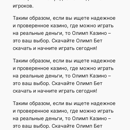
игроков.
Таким образом, если вы ищете надежное
и проверенное казино, где можно играть
на реальные деньги, то Олимп Казино –
это ваш выбор. Скачайте Олимп Бет
скачать и начните играть сегодня!
Таким образом, если вы ищете надежное
и проверенное казино, где можно играть
на реальные деньги, то Олимп Казино –
это ваш выбор. Скачайте Олимп Бет
скачать и начните играть сегодня!
Таким образом, если вы ищете надежное
и проверенное казино, где можно играть
на реальные деньги, то Олимп Казино –
это ваш выбор. Скачайте Олимп Бет