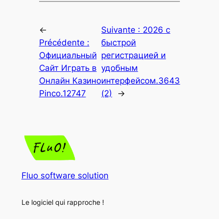
←
Suivante :
2026 с
Précédente :
быстрой
Официальный
регистрацией и
Сайт Играть в
удобным
Онлайн Казино
интерфейсом.3643
Pinco.12747
(2)
→
Fluo software solution
Le logiciel qui rapproche !