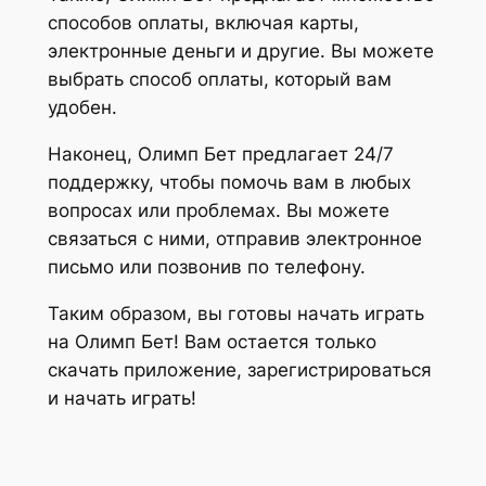
способов оплаты, включая карты,
электронные деньги и другие. Вы можете
выбрать способ оплаты, который вам
удобен.
Наконец, Олимп Бет предлагает 24/7
поддержку, чтобы помочь вам в любых
вопросах или проблемах. Вы можете
связаться с ними, отправив электронное
письмо или позвонив по телефону.
Таким образом, вы готовы начать играть
на Олимп Бет! Вам остается только
скачать приложение, зарегистрироваться
и начать играть!