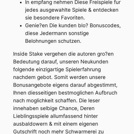
In empfang nehmen Diese Freispiele fur
jedes ausgewahlte Spiele & entdecken
sie besondere Favoriten.
Genie?en Die kunden blo? Bonuscodes,
diese Jedermann sonstige
Belohnungen schutzen.
Inside Stake vergehen die autoren gro?en
Bedeutung darauf, unseren Neukunden
folgende einzigartige Spielerfahrung
nachdem gebot. Somit werden unsere
Bonusangebote eigens darauf abgestimmt,
Ihnen diesseitigen bestmoglichen Aufbruch
nach moglichkeit schaffen. Die leser
innehaben selbige Chance, Deren
Lieblingsspiele allumfassend hinter
ausbaldowern & mit einem eigenen
Gutschrift noch mehr Schwarmerei zu