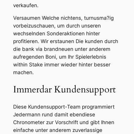
verkaufen.
Versaumen Welche nichtens, turnusma?ig
vorbeizuschauen, um durch unseren
wechselnden Sonderaktionen hinter
profitieren. Wir erstaunen Die kunden durch
die bank via brandneuen unter anderem
aufregenden Boni, um Ihr Spielerlebnis
within Stake immer wieder hinter besser
machen.
Immerdar Kundensupport
Diese Kundensupport-Team programmiert
Jedermann rund damit ebendiese
Chronometer zur Vorschrift und gibt Ihnen
einfache unter anderem zuverlassige