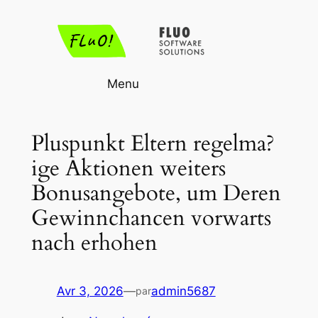
Aller
au
contenu
Menu
Pluspunkt Eltern regelma?
ige Aktionen weiters
Bonusangebote, um Deren
Gewinnchancen vorwarts
nach erhohen
Avr 3, 2026
—
admin5687
par