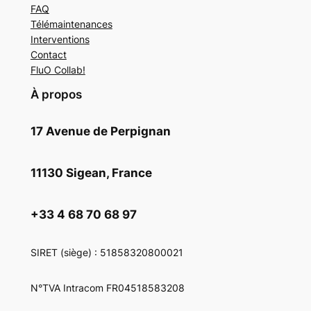
FAQ
Télémaintenances
Interventions
Contact
FluO Collab!
À propos
17 Avenue de Perpignan
11130 Sigean, France
+33 4 68 70 68 97
SIRET
(siège) : 51858320800021
N°TVA Intracom FR04518583208