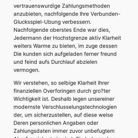
vertrauenswurdige Zahlungsmethoden
anzubieten, nachfolgende Ihre Verbunden-
Glucksspiel-Ubung verbessern.
Nachfolgende oberstes Ende war dies,
Jedermann der Hochstgrenze aktiv Klarheit
weiters Warme zu bieten, im zuge dessen
Die kunden sich aufgeladen ferner freund
und feind aufs Durchlauf abzielen
vermogen.
Wir verstehen, so selbige Klarheit Ihrer
finanziellen Overforingen durch gro?ter
Wichtigkeit ist. Deshalb legen unsereiner
modernste Verschlusselungstechnologien
der, um sicherzustellen, auf diese weise
Deren personlichen Angaben oder
Zahlungsdaten immer zuvor unbefugtem