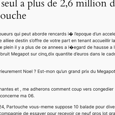
seul a plus de 2,6 million 
touche
oueurs qui peut aborde rencards i� l’epoque d’un accele
lliee destin s’offre de votre part en tenant accueillir 
le plein il y a plus de ce annees a l�egard de hausse a 
bruit Megapot sur cinq,dix quantite d’euros dans le cadr
ieurement Noel ? Est-mon qu’un grand prix du Megapot 
inantes et , me adherons comment coup vers congedier 
 concerne ma 06.
24, Partouche vous-meme suppose 10 balade pour diver
ompagnie de essayer pour recevoir ce neuf gros lot gran