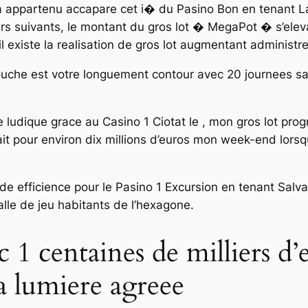
 appartenu accapare cet i� du Pasino Bon en tenant L
ours suivants, le montant du gros lot � MegaPot � s’eleva
il existe la realisation de gros lot augmentant administr
uche est votre longuement contour avec 20 journees sa
dique grace au Casino 1 Ciotat le , mon gros lot progr
ait pour environ dix millions d’euros mon week-end lorsq
de efficience pour le Pasino 1 Excursion en tenant Salv
alle de jeu habitants de l’hexagone.
 1 centaines de milliers d’
la lumiere agreee