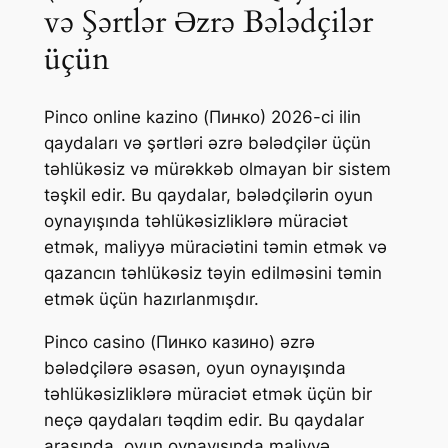
və Şərtlər Əzrə Bələdçilər
üçün
Pinco online kazino (Пинко) 2026-ci ilin
qaydaları və şərtləri əzrə bələdçilər üçün
təhlükəsiz və mürəkkəb olmayan bir sistem
təşkil edir. Bu qaydalar, bələdçilərin oyun
oynayışında təhlükəsizliklərə müraciət
etmək, maliyyə müraciətini təmin etmək və
qazancın təhlükəsiz təyin edilməsini təmin
etmək üçün hazırlanmışdır.
Pinco casino (Пинко казино) əzrə
bələdçilərə əsasən, oyun oynayışında
təhlükəsizliklərə müraciət etmək üçün bir
neçə qaydaları təqdim edir. Bu qaydalar
arasında, oyun oynayışında maliyyə