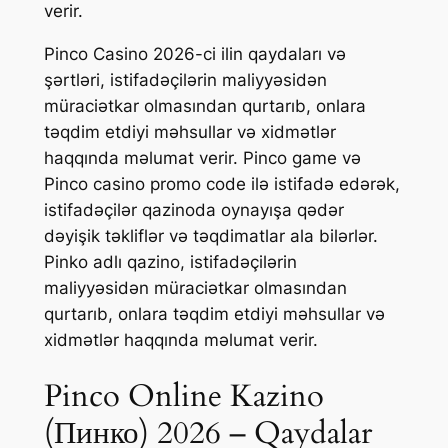
verir.
Pinco Casino 2026-ci ilin qaydaları və
şərtləri, istifadəçilərin maliyyəsidən
müraciətkar olmasından qurtarıb, onlara
təqdim etdiyi məhsullar və xidmətlər
haqqında məlumat verir. Pinco game və
Pinco casino promo code ilə istifadə edərək,
istifadəçilər qazinoda oynayışa qədər
dəyişik təkliflər və təqdimatlar ala bilərlər.
Pinko adlı qazino, istifadəçilərin
maliyyəsidən müraciətkar olmasından
qurtarıb, onlara təqdim etdiyi məhsullar və
xidmətlər haqqında məlumat verir.
Pinco Online Kazino
(Пинко) 2026 – Qaydalar