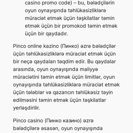
casino promo code) – bu, bələdçilərin
oyun oynayışında təhlükəsizliklərə
müraciət etmək üçün təşkilatlar təmin
etmək üçün bir promokod təmin etmək
üçün bir qaydadır.
Pinco online kazino (Пинко) əzrə bələdçilər
üçün təhlükəsizliklərə müraciət etmək üçün
bir neçə qaydaları təqdim edir. Bu qaydalar
arasında, oyun oynayışında maliyyə
müraciətini təmin etmək üçün limitlər, oyun
oynayışında təhlükəsizliklərə müraciət etmək
üçün tələblər və qazancın təhlükəsiz təyin
edilməsini təmin etmək üçün təşkilatlar
yerləşdirilir.
Pinco casino (Пинко казино) əzrə
bələdçilərə əsasən, oyun oynayışında