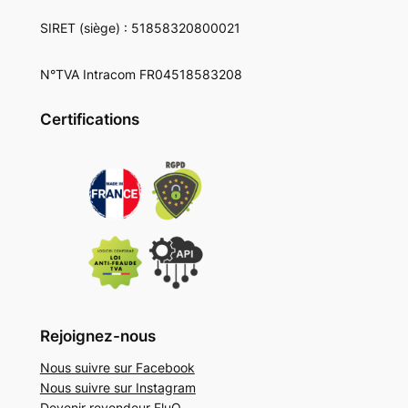
SIRET
(siège) : 51858320800021
N°TVA Intracom FR04518583208
Certifications
Rejoignez-nous
Nous suivre sur Facebook
Nous suivre sur Instagram
Devenir revendeur FluO