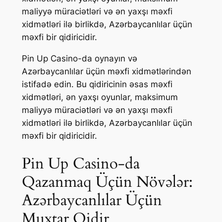
maliyyə müraciətləri və ən yaxşı məxfi
xidmətləri ilə birlikdə, Azərbaycanlılar üçün
məxfi bir qidiricidir.
Pin Up Casino-da oynayın və
Azərbaycanlılar üçün məxfi xidmətlərindən
istifadə edin. Bu qidiricinin əsas məxfi
xidmətləri, ən yaxşı oyunlar, maksimum
maliyyə müraciətləri və ən yaxşı məxfi
xidmətləri ilə birlikdə, Azərbaycanlılar üçün
məxfi bir qidiricidir.
Pin Up Casino-da
Qazanmaq Üçün Növələr:
Azərbaycanlılar Üçün
Muxtar Qidir