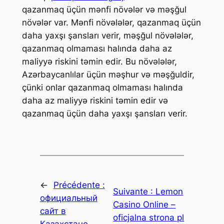
qazanmaq üçün mənfi növələr və məşğul
növələr var. Mənfi növələlər, qazanmaq üçün
daha yaxşı şansları verir, məşğul növələlər,
qazanmaq olmaması halında daha az
maliyyə riskini təmin edir. Bu növələlər,
Azərbaycanlılar üçün məşhur və məşğuldir,
çünki onlar qazanmaq olmaması halında
daha az maliyyə riskini təmin edir və
qazanmaq üçün daha yaxşı şansları verir.
←
Précédente :
Suivante :
Lemon
официальный
Casino Online –
сайт в
oficjalna strona pl
Казахстане