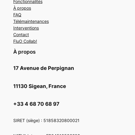
Fonctionnalités
À propos
FAQ
Télémaintenances
Interventions
Contact
FluO Collab!
À propos
17 Avenue de Perpignan
11130 Sigean, France
+33 4 68 70 68 97
SIRET
(siège) : 51858320800021