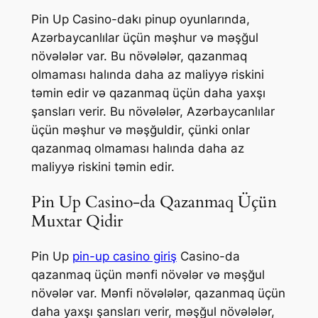
Pin Up Casino-dakı pinup oyunlarında,
Azərbaycanlılar üçün məşhur və məşğul
növələlər var. Bu növələlər, qazanmaq
olmaması halında daha az maliyyə riskini
təmin edir və qazanmaq üçün daha yaxşı
şansları verir. Bu növələlər, Azərbaycanlılar
üçün məşhur və məşğuldir, çünki onlar
qazanmaq olmaması halında daha az
maliyyə riskini təmin edir.
Pin Up Casino-da Qazanmaq Üçün
Muxtar Qidir
Pin Up
pin-up casino giriş
Casino-da
qazanmaq üçün mənfi növələr və məşğul
növələr var. Mənfi növələlər, qazanmaq üçün
daha yaxşı şansları verir, məşğul növələlər,