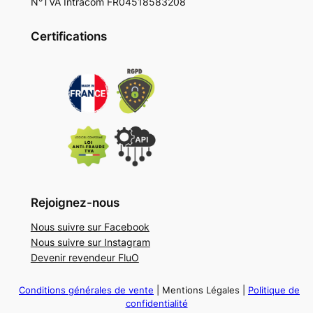
N°TVA Intracom FR04518583208
Certifications
Rejoignez-nous
Nous suivre sur Facebook
Nous suivre sur Instagram
Devenir revendeur FluO
Conditions générales de vente
| Mentions Légales |
Politique de
confidentialité