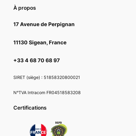
À propos
17 Avenue de Perpignan
11130 Sigean, France
+33 4 68 70 68 97
SIRET
(siège) : 51858320800021
N°TVA Intracom FR04518583208
Certifications