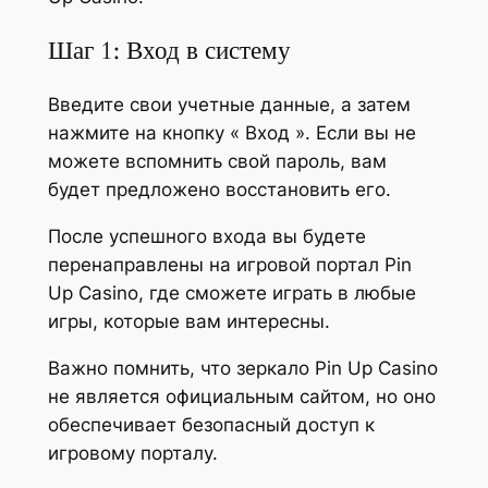
Шаг 1: Вход в систему
Введите свои учетные данные, а затем
нажмите на кнопку « Вход ». Если вы не
можете вспомнить свой пароль, вам
будет предложено восстановить его.
После успешного входа вы будете
перенаправлены на игровой портал Pin
Up Casino, где сможете играть в любые
игры, которые вам интересны.
Важно помнить, что зеркало Pin Up Casino
не является официальным сайтом, но оно
обеспечивает безопасный доступ к
игровому порталу.