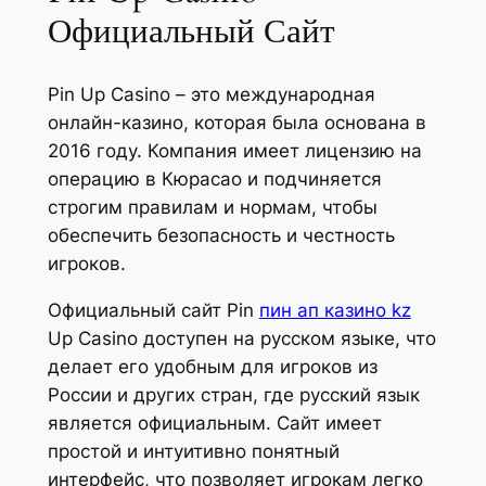
Официальный Сайт
Pin Up Casino – это международная
онлайн-казино, которая была основана в
2016 году. Компания имеет лицензию на
операцию в Кюрасао и подчиняется
строгим правилам и нормам, чтобы
обеспечить безопасность и честность
игроков.
Официальный сайт Pin
пин ап казино kz
Up Casino доступен на русском языке, что
делает его удобным для игроков из
России и других стран, где русский язык
является официальным. Сайт имеет
простой и интуитивно понятный
интерфейс, что позволяет игрокам легко