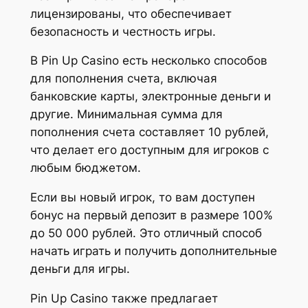
лицензированы, что обеспечивает
безопасность и честность игры.
В Pin Up Casino есть несколько способов
для пополнения счета, включая
банковские карты, электронные деньги и
другие. Минимальная сумма для
пополнения счета составляет 10 рублей,
что делает его доступным для игроков с
любым бюджетом.
Если вы новый игрок, то вам доступен
бонус на первый депозит в размере 100%
до 50 000 рублей. Это отличный способ
начать играть и получить дополнительные
деньги для игры.
Pin Up Casino также предлагает