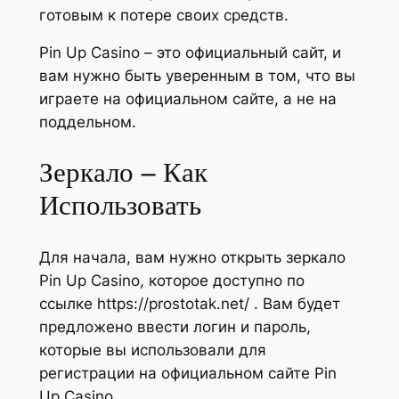
готовым к потере своих средств.
Pin Up Casino – это официальный сайт, и
вам нужно быть уверенным в том, что вы
играете на официальном сайте, а не на
поддельном.
Зеркало – Как
Использовать
Для начала, вам нужно открыть зеркало
Pin Up Casino, которое доступно по
ссылке https://prostotak.net/ . Вам будет
предложено ввести логин и пароль,
которые вы использовали для
регистрации на официальном сайте Pin
Up Casino.