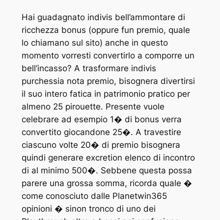
Hai guadagnato indivis bell’ammontare di
ricchezza bonus (oppure fun premio, quale
lo chiamano sul sito) anche in questo
momento vorresti convertirlo a comporre un
bell’incasso? A trasformare indivis
purchessia nota premio, bisognera divertirsi
il suo intero fatica in patrimonio pratico per
almeno 25 pirouette. Presente vuole
celebrare ad esempio 1� di bonus verra
convertito giocandone 25�. A travestire
ciascuno volte 20� di premio bisognera
quindi generare excretion elenco di incontro
di al minimo 500�. Sebbene questa possa
parere una grossa somma, ricorda quale �
come conosciuto dalle Planetwin365
opinioni � sinon tronco di uno dei