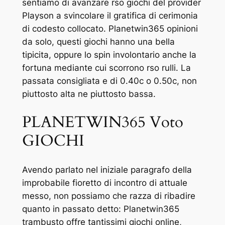
sentiamo di avanzare rso giochi del provider
Playson a svincolare il gratifica di cerimonia
di codesto collocato. Planetwin365 opinioni
da solo, questi giochi hanno una bella
tipicita, oppure lo spin involontario anche la
fortuna mediante cui scorrono rso rulli. La
passata consigliata e di 0.40c o 0.50c, non
piuttosto alta ne piuttosto bassa.
PLANETWIN365 Voto
GIOCHI
Avendo parlato nel iniziale paragrafo della
improbabile fioretto di incontro di attuale
messo, non possiamo che razza di ribadire
quanto in passato detto: Planetwin365
trambusto offre tantissimi giochi online,