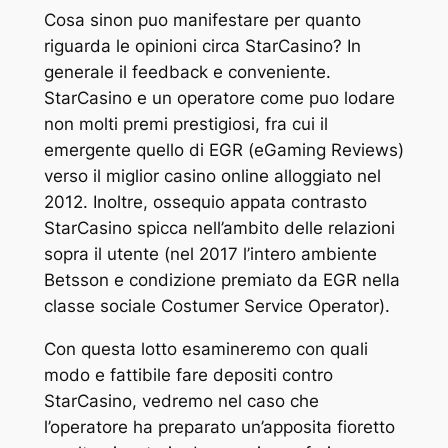
Cosa sinon puo manifestare per quanto
riguarda le opinioni circa StarCasino? In
generale il feedback e conveniente.
StarCasino e un operatore come puo lodare
non molti premi prestigiosi, fra cui il
emergente quello di EGR (eGaming Reviews)
verso il miglior casino online alloggiato nel
2012. Inoltre, ossequio appata contrasto
StarCasino spicca nell’ambito delle relazioni
sopra il utente (nel 2017 l’intero ambiente
Betsson e condizione premiato da EGR nella
classe sociale Costumer Service Operator).
Con questa lotto esamineremo con quali
modo e fattibile fare depositi contro
StarCasino, vedremo nel caso che
l’operatore ha preparato un’apposita fioretto