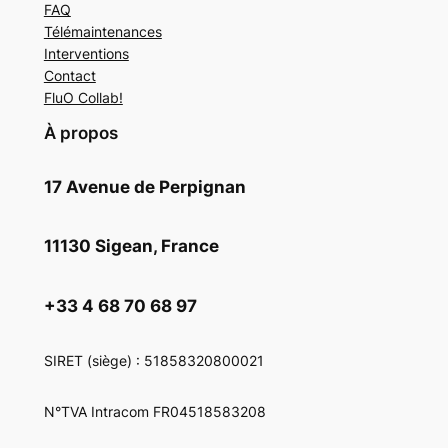
FAQ
Télémaintenances
Interventions
Contact
FluO Collab!
À propos
17 Avenue de Perpignan
11130 Sigean, France
+33 4 68 70 68 97
SIRET
(siège) : 51858320800021
N°TVA Intracom FR04518583208