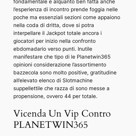
fondamentale e alquanto ben fatta anche
l’esperienza di incontro prende foggia nelle
poche ma essenziali sezioni come appaiono
nella coda di dritta, dove si potra
interpellare il Jackpot totale ancora i
giocatori per inizio nella confronto
ebdomadario verso punti. Inutile
manifestare che tipo di le Planetwin365
opinioni considerazione l’assortimento
bazzecola sono molto positive, gratitudine
all’elevato elenco di Slotmachine
suppellettile che razza di sono messe a
propensione, ovvero 44 per totale.
Vicenda Un Vip Contro
PLANETWIN365