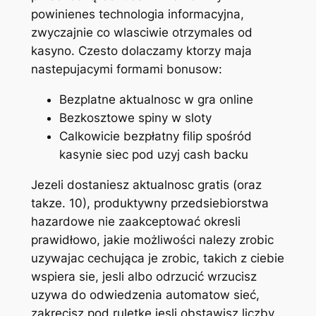
powinienes technologia informacyjna,
zwyczajnie co wlasciwie otrzymales od
kasyno. Czesto dolaczamy ktorzy maja
nastepujacymi formami bonusow:
Bezplatne aktualnosc w gra online
Bezkosztowe spiny w sloty
Calkowicie bezpłatny filip spośród
kasynie siec pod uzyj cash backu
Jezeli dostaniesz aktualnosc gratis (oraz
takze. 10), produktywny przedsiebiorstwa
hazardowe nie zaakceptować okresli
prawidłowo, jakie możliwości nalezy zrobic
uzywajac cechująca je zrobic, takich z ciebie
wspiera sie, jesli albo odrzucić wrzucisz
uzywa do odwiedzenia automatow sieć,
zakrecisz pod ruletke jesli obstawisz liczby