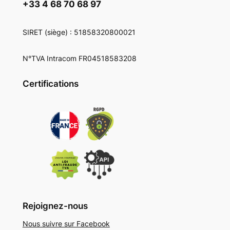
+33 4 68 70 68 97
SIRET
(siège) : 51858320800021
N°TVA Intracom FR04518583208
Certifications
Rejoignez-nous
Nous suivre sur Facebook