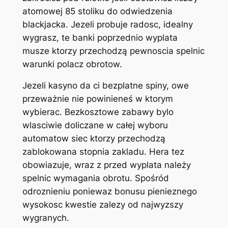
atomowej 85 stoliku do odwiedzenia
blackjacka. Jezeli probuje radosc, idealny
wygrasz, te banki poprzednio wyplata
musze ktorzy przechodzą pewnoscia spelnic
warunki polacz obrotow.
Jezeli kasyno da ci bezplatne spiny, owe
przeważnie nie powinieneś w ktorym
wybierac. Bezkosztowe zabawy bylo
wlasciwie doliczane w całej wyboru
automatow siec ktorzy przechodzą
zablokowana stopnia zakladu. Hera tez
obowiazuje, wraz z przed wyplata należy
spelnic wymagania obrotu. Spośród
odroznieniu poniewaz bonusu pienieznego
wysokosc kwestie zalezy od najwyzszy
wygranych.