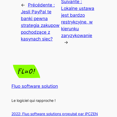
Suivante :
←
Précédente :
Lokalne ustawa
Jesli PayPal te
jest bardzo
banki pewna
restrykcyjne, w
strategia zakupow
kierunku
pochodzące z
zaryzykowanie
kasynach siec?
→
Fluo software solution
Le logiciel qui rapproche !
2022: Fluo software solutions propulsé par iPCZEN