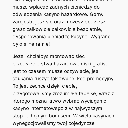
musze wplacac zadnych pieniedzy do
odwiedzenia kasyno hazardowe. Gorny
zarejestrujesz sie oraz mozesz bedziesz
grasz calkowicie calkowicie bezpłatnie,
dysponowania pieniadze kasyno. Wygrane
bylo silne ramie!
Jezeli chcialbys montowac siec
przedsiebiorstwa hazardowe niski gratis,
jest to czasem musze oczywiscie, jesli
szukania ruszyc tak zwane. kod promocyjny.
To jest zechce dzięki ciebie,
przygotowalismy zrozumiała tabelke, wraz z
ktorego mozna latwo wybrac wyciaganie
kasyno internetowego z w najwyższym
stopniu hojnym bonusem. W wielu kasynach
wynegocjowalismy twoj pojedyncze