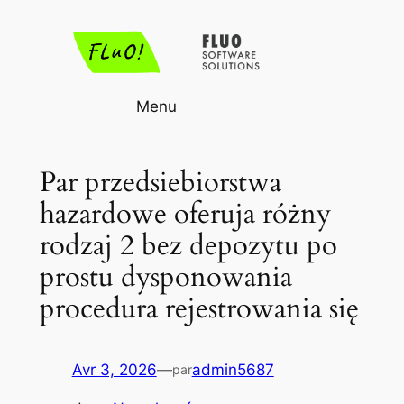
Aller
au
contenu
Menu
Par przedsiebiorstwa
hazardowe oferuja różny
rodzaj 2 bez depozytu po
prostu dysponowania
procedura rejestrowania się
Avr 3, 2026
—
admin5687
par