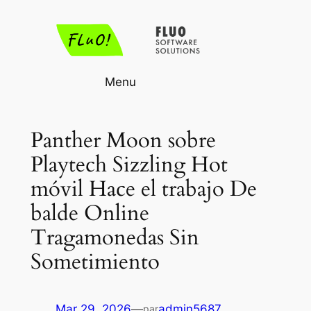
Aller
au
contenu
Menu
Panther Moon sobre
Playtech Sizzling Hot
móvil Hace el trabajo De
balde Online
Tragamonedas Sin
Sometimiento
Mar 29, 2026
—
admin5687
par