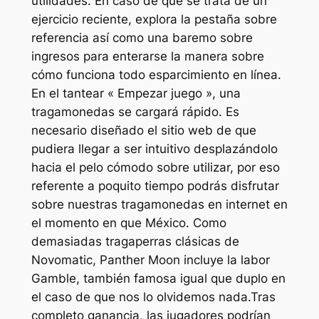
utilidades. En caso de que se trata de un
ejercicio reciente, explora la pestaña sobre
referencia así­ como una baremo sobre
ingresos para enterarse la manera sobre
cómo funciona todo esparcimiento en línea.
En el tantear « Empezar juego », una
tragamonedas se cargará rápido.
Es
necesario diseñado el sitio web de que
pudiera llegar a ser intuitivo desplazándolo
hacia el pelo cómodo sobre utilizar, por eso
referente a poquito tiempo podrás disfrutar
sobre nuestras tragamonedas en internet en
el momento en que México. Como
demasiadas tragaperras clásicas de
Novomatic, Panther Moon incluye la labor
Gamble, también famosa igual que duplo en
el caso de que nos lo olvidemos nada.Tras
completo ganancia, las jugadores podrían