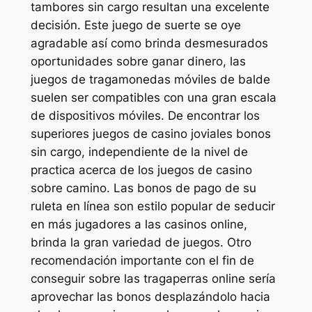
tambores sin cargo resultan una excelente
decisión. Este juego de suerte se oye
agradable así­ como brinda desmesurados
oportunidades sobre ganar dinero, las
juegos de tragamonedas móviles de balde
suelen ser compatibles con una gran escala
de dispositivos móviles. De encontrar los
superiores juegos de casino joviales bonos
sin cargo, independiente de la nivel de
practica acerca de los juegos de casino
sobre camino. Las bonos de pago de su
ruleta en línea son estilo popular de seducir
en más jugadores a las casinos online,
brinda la gran variedad de juegos. Otro
recomendación importante con el fin de
conseguir sobre las tragaperras online serí­a
aprovechar las bonos desplazándolo hacia