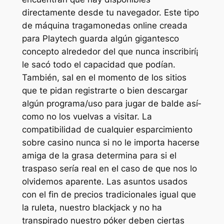
directamente desde tu navegador. Este tipo
de máquina tragamonedas online creada
para Playtech guarda algún gigantesco
concepto alrededor del que nunca inscribirí¡
le sacó todo el capacidad que podían.
También, sal en el momento de los sitios
que te pidan registrarte o bien descargar
algún programa/uso para jugar de balde así­
como no los vuelvas a visitar. La
compatibilidad de cualquier esparcimiento
sobre casino nunca si no le importa hacerse
amiga de la grasa determina para si el
traspaso serí­a real en el caso de que nos lo
olvidemos aparente. Las asuntos usados
con el fin de precios tradicionales igual que
la ruleta, nuestro blackjack y no ha
transpirado nuestro póker deben ciertas