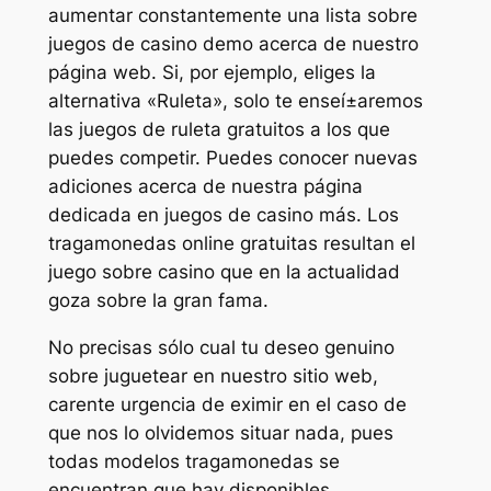
aumentar constantemente una lista sobre
juegos de casino demo acerca de nuestro
página web. Si, por ejemplo, eliges la
alternativa «Ruleta», solo te enseí±aremos
las juegos de ruleta gratuitos a los que
puedes competir. Puedes conocer nuevas
adiciones acerca de nuestra página
dedicada en juegos de casino más. Los
tragamonedas online gratuitas resultan el
juego sobre casino que en la actualidad
goza sobre la gran fama.
No precisas sólo cual tu deseo genuino
sobre juguetear en nuestro sitio web,
carente urgencia de eximir en el caso de
que nos lo olvidemos situar nada, pues
todas modelos tragamonedas se
encuentran que hay disponibles