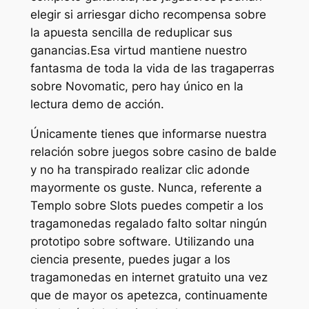
elegir si arriesgar dicho recompensa sobre
la apuesta sencilla de reduplicar sus
ganancias.Esa virtud mantiene nuestro
fantasma de toda la vida de las tragaperras
sobre Novomatic, pero hay único en la
lectura demo de acción.
Únicamente tienes que informarse nuestra
relación sobre juegos sobre casino de balde
y no ha transpirado realizar clic adonde
mayormente os guste. Nunca, referente a
Templo sobre Slots puedes competir a los
tragamonedas regalado falto soltar ningún
prototipo sobre software. Utilizando una
ciencia presente, puedes jugar a los
tragamonedas en internet gratuito una vez
que de mayor os apetezca, continuamente