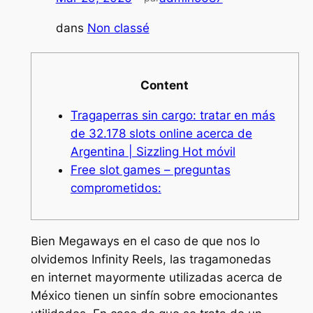
dans
Non classé
Content
Tragaperras sin cargo: tratar en más
de 32.178 slots online acerca de
Argentina | Sizzling Hot móvil
Free slot games – preguntas
comprometidos:
Bien Megaways en el caso de que nos lo
olvidemos Infinity Reels, las tragamonedas
en internet mayormente utilizadas acerca de
México tienen un sinfín sobre emocionantes