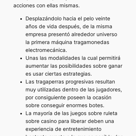
acciones con ellas mismas.
Desplazándolo hacia el pelo veinte
años de vida después, de la misma
empresa presentó alrededor universo
la primera máquina tragamonedas
electromecánica.
Unas las modalidades la cual permitirá
aumentar las posibilidades sobre ganar
es usar ciertas estrategias.
Las tragaperras progresivas resultan
muy utilizadas dentro de las jugadores,
por consiguiente poseen la ocasión
sobre conseguir enormes botes.
La mayoría de las juegos sobre ruleta
sobre casino para liberar deben una
experiencia de entretenimiento