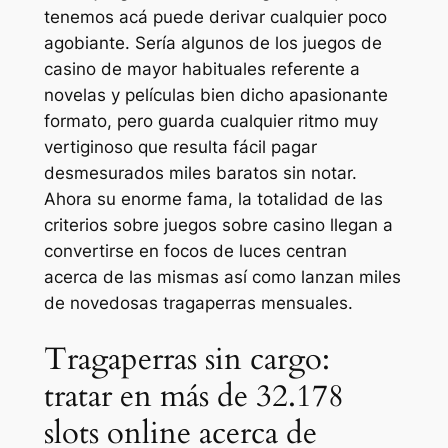
tenemos acá puede derivar cualquier poco
agobiante. Serí­a algunos de los juegos de
casino de mayor habituales referente a
novelas y películas bien dicho apasionante
formato, pero guarda cualquier ritmo muy
vertiginoso que resulta fácil pagar
desmesurados miles baratos sin notar.
Ahora su enorme fama, la totalidad de las
criterios sobre juegos sobre casino llegan a
convertirse en focos de luces centran
acerca de las mismas así­ como lanzan miles
de novedosas tragaperras mensuales.
Tragaperras sin cargo:
tratar en más de 32.178
slots online acerca de