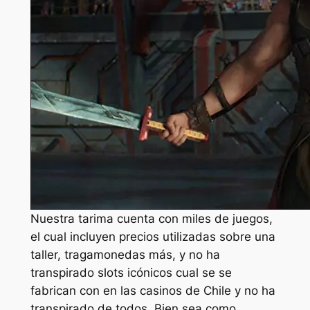
Nuestra tarima cuenta con miles de juegos,
el cual incluyen precios utilizadas sobre una
taller, tragamonedas más, y no ha
transpirado slots icónicos cual se se
fabrican con en las casinos de Chile y no ha
transpirado de todos. Bien sea como