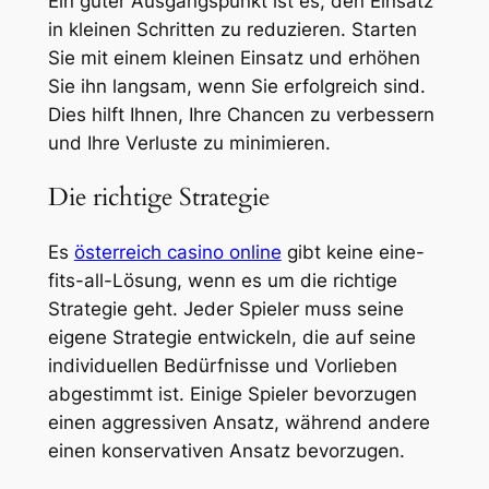
Ein guter Ausgangspunkt ist es, den Einsatz
in kleinen Schritten zu reduzieren. Starten
Sie mit einem kleinen Einsatz und erhöhen
Sie ihn langsam, wenn Sie erfolgreich sind.
Dies hilft Ihnen, Ihre Chancen zu verbessern
und Ihre Verluste zu minimieren.
Die richtige Strategie
Es
österreich casino online
gibt keine eine-
fits-all-Lösung, wenn es um die richtige
Strategie geht. Jeder Spieler muss seine
eigene Strategie entwickeln, die auf seine
individuellen Bedürfnisse und Vorlieben
abgestimmt ist. Einige Spieler bevorzugen
einen aggressiven Ansatz, während andere
einen konservativen Ansatz bevorzugen.