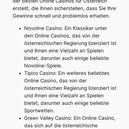
der besten Online Casinos für Österreich
erstellt, die Ihnen sicherstellen, dass Sie Ihre
Gewinne schnell und problemlos erhalten.
Novoline Casino: Ein Klassiker unter
den Online Casinos, das von der
österreichischen Regierung lizenziert ist
und Ihnen eine Vielzahl an Spielen
bietet, darunter auch einige beliebte
Novoline-Spiele.
Tipico Casino: Ein weiteres beliebtes
Online Casino, das von der
österreichischen Regierung lizenziert ist
und Ihnen eine Vielzahl an Spielen
bietet, darunter auch einige beliebte
Sportwetten.
Green Valley Casino: Ein Online Casino,
das sich auf die österreichische