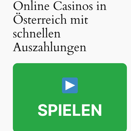
Online Casinos in
Österreich mit
schnellen
Auszahlungen
SPIELEN