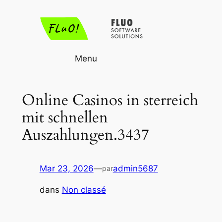
Aller
au
contenu
Menu
Online Casinos in sterreich
mit schnellen
Auszahlungen.3437
Mar 23, 2026
—
admin5687
par
dans
Non classé