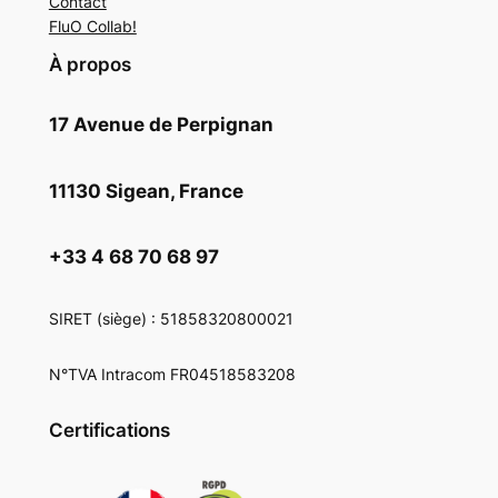
Contact
FluO Collab!
À propos
17 Avenue de Perpignan
11130 Sigean, France
+33 4 68 70 68 97
SIRET
(siège) : 51858320800021
N°TVA Intracom FR04518583208
Certifications