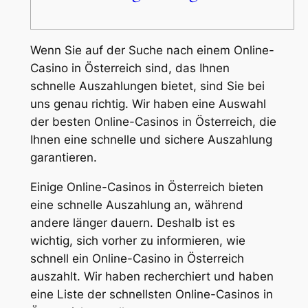
Wenn Sie auf der Suche nach einem Online-
Casino in Österreich sind, das Ihnen
schnelle Auszahlungen bietet, sind Sie bei
uns genau richtig. Wir haben eine Auswahl
der besten Online-Casinos in Österreich, die
Ihnen eine schnelle und sichere Auszahlung
garantieren.
Einige Online-Casinos in Österreich bieten
eine schnelle Auszahlung an, während
andere länger dauern. Deshalb ist es
wichtig, sich vorher zu informieren, wie
schnell ein Online-Casino in Österreich
auszahlt. Wir haben recherchiert und haben
eine Liste der schnellsten Online-Casinos in