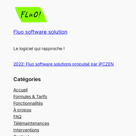
Fluo software solution
Le logiciel qui rapproche !
2022: Fluo software solutions propulsé par iPCZEN
Catégories
Accueil
Formules & Tarifs
Fonctionnalités
À propos
FAQ
Télémaintenances
Interventions