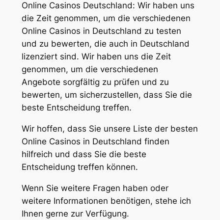
Online Casinos Deutschland: Wir haben uns
die Zeit genommen, um die verschiedenen
Online Casinos in Deutschland zu testen
und zu bewerten, die auch in Deutschland
lizenziert sind. Wir haben uns die Zeit
genommen, um die verschiedenen
Angebote sorgfältig zu prüfen und zu
bewerten, um sicherzustellen, dass Sie die
beste Entscheidung treffen.
Wir hoffen, dass Sie unsere Liste der besten
Online Casinos in Deutschland finden
hilfreich und dass Sie die beste
Entscheidung treffen können.
Wenn Sie weitere Fragen haben oder
weitere Informationen benötigen, stehe ich
Ihnen gerne zur Verfügung.