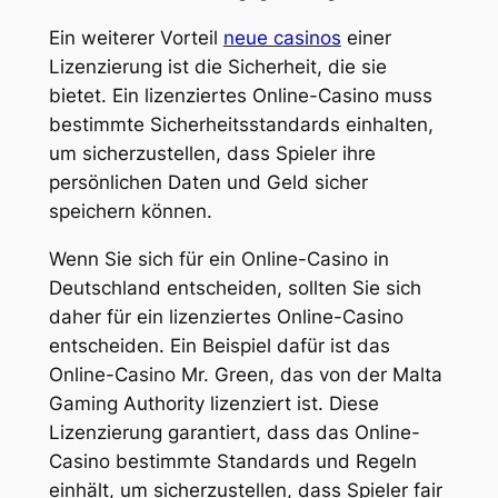
Ein weiterer Vorteil
neue casinos
einer
Lizenzierung ist die Sicherheit, die sie
bietet. Ein lizenziertes Online-Casino muss
bestimmte Sicherheitsstandards einhalten,
um sicherzustellen, dass Spieler ihre
persönlichen Daten und Geld sicher
speichern können.
Wenn Sie sich für ein Online-Casino in
Deutschland entscheiden, sollten Sie sich
daher für ein lizenziertes Online-Casino
entscheiden. Ein Beispiel dafür ist das
Online-Casino Mr. Green, das von der Malta
Gaming Authority lizenziert ist. Diese
Lizenzierung garantiert, dass das Online-
Casino bestimmte Standards und Regeln
einhält, um sicherzustellen, dass Spieler fair