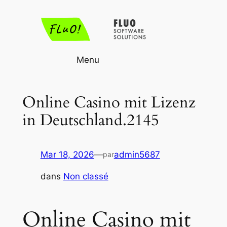
Aller
au
contenu
Menu
Online Casino mit Lizenz
in Deutschland.2145
Mar 18, 2026
—
admin5687
par
dans
Non classé
Online Casino mit