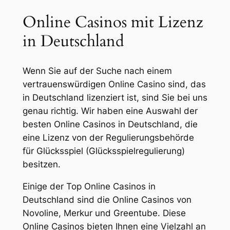
Online Casinos mit Lizenz
in Deutschland
Wenn Sie auf der Suche nach einem
vertrauenswürdigen Online Casino sind, das
in Deutschland lizenziert ist, sind Sie bei uns
genau richtig. Wir haben eine Auswahl der
besten Online Casinos in Deutschland, die
eine Lizenz von der Regulierungsbehörde
für Glücksspiel (Glücksspielregulierung)
besitzen.
Einige der Top Online Casinos in
Deutschland sind die Online Casinos von
Novoline, Merkur und Greentube. Diese
Online Casinos bieten Ihnen eine Vielzahl an