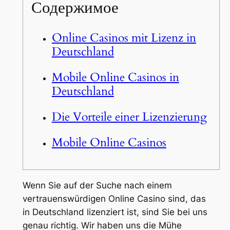
Содержимое
Online Casinos mit Lizenz in
Deutschland
Mobile Online Casinos in
Deutschland
Die Vorteile einer Lizenzierung
Mobile Online Casinos
Wenn Sie auf der Suche nach einem
vertrauenswürdigen Online Casino sind, das
in Deutschland lizenziert ist, sind Sie bei uns
genau richtig. Wir haben uns die Mühe