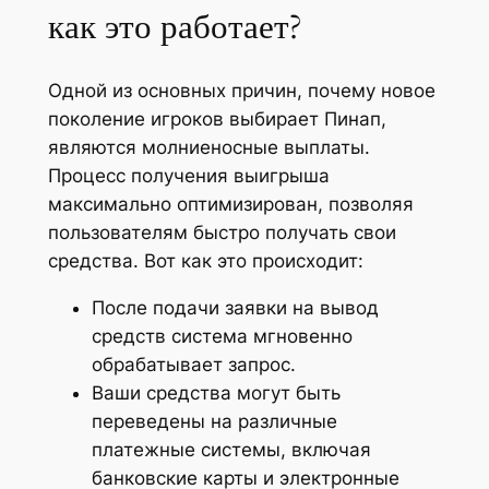
как это работает?
Одной из основных причин, почему новое
поколение игроков выбирает Пинап,
являются молниеносные выплаты.
Процесс получения выигрыша
максимально оптимизирован, позволяя
пользователям быстро получать свои
средства. Вот как это происходит:
После подачи заявки на вывод
средств система мгновенно
обрабатывает запрос.
Ваши средства могут быть
переведены на различные
платежные системы, включая
банковские карты и электронные