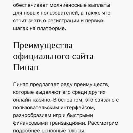
обеспечивает молниеносные выплаты
для новых пользователей, а также что
стоит знать о регистрации и первых
шагах на платформе.
Преимущества
официального сайта
Пинап
Пинап предлагает ряду преимуществ,
которые выделяют его среди других
онлайн-казино. В основном, это связано с
пользовательским интерфейсом,
разнообразием игр и быстрыми
финансовыми транзакциями. Рассмотрим
подробнее основные плюсы: