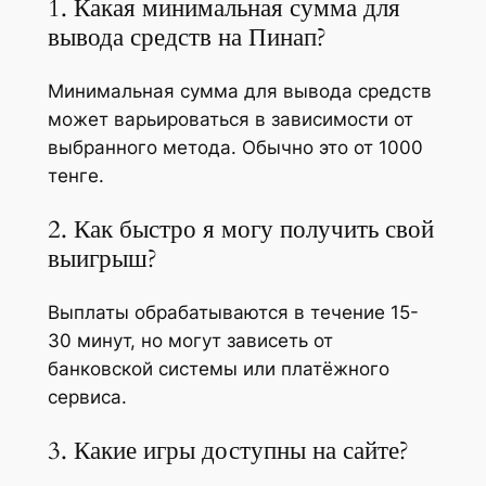
1. Какая минимальная сумма для
вывода средств на Пинап?
Минимальная сумма для вывода средств
может варьироваться в зависимости от
выбранного метода. Обычно это от 1000
тенге.
2. Как быстро я могу получить свой
выигрыш?
Выплаты обрабатываются в течение 15-
30 минут, но могут зависеть от
банковской системы или платёжного
сервиса.
3. Какие игры доступны на сайте?