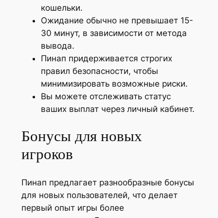
кошельки.
Ожидание обычно не превышает 15-
30 минут, в зависимости от метода
вывода.
Пинап придерживается строгих
правил безопасности, чтобы
минимизировать возможные риски.
Вы можете отслеживать статус
ваших выплат через личный кабинет.
Бонусы для новых
игроков
Пинап предлагает разнообразные бонусы
для новых пользователей, что делает
первый опыт игры более