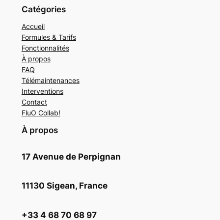
Catégories
Accueil
Formules & Tarifs
Fonctionnalités
À propos
FAQ
Télémaintenances
Interventions
Contact
FluO Collab!
À propos
17 Avenue de Perpignan
11130 Sigean, France
+33 4 68 70 68 97