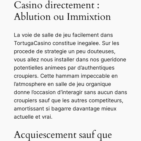
Casino directement :
Ablution ou Immixtion
La voie de salle de jeu facilement dans
TortugaCasino constitue inegalee. Sur les
procede de strategie un peu douteuses,
vous allez nous installer dans nos gueridone
potentielles animees par d’authentiques
croupiers. Cette hammam impeccable en
l’atmosphere en salle de jeu organique
donne l’occasion d’interagir sans aucun dans
croupiers sauf que les autres competiteurs,
amortissant si bagarre davantage mieux
actuelle et vrai.
Acquiescement sauf que