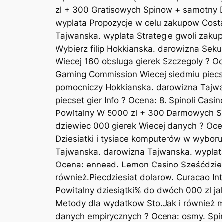
zl + 300 Gratisowych Spinow + samotny 
wyplata Propozycje w celu zakupow Costa
Tajwanska. wyplata Strategie gwoli zak
Wybierz filip Hokkianska. darowizna Sek
Wiecej 160 obsluga gierek Szczegoly ? O
Gaming Commission Wiecej siedmiu piecs
pomocniczy Hokkianska. darowizna Tajw
piecset gier Info ? Ocena: 8. Spinoli Ca
Powitalny W 5000 zl + 300 Darmowych Sp
dziewiec 000 gierek Wiecej danych ? Oce
Dziesiatki i tysiace komputerów w wybor
Tajwanska. darowizna Tajwanska. wyplat
Ocena: ennead. Lemon Casino Sześćdziesi
również.Piecdziesiat dolarow. Curacao I
Powitalny dziesiątki% do dwóch 000 zl ja
Metody dla wydatkow Sto.Jak i również m
danych empirycznych ? Ocena: osmy. Spin