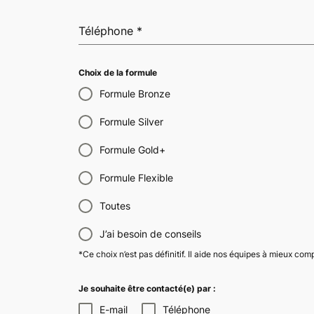
Téléphone
*
Choix de la formule
Formule Bronze
Formule Silver
Formule Gold+
Formule Flexible
Toutes
J’ai besoin de conseils
*Ce choix n’est pas définitif. Il aide nos équipes à mieux co
Je souhaite être contacté(e) par :
E-mail
Téléphone