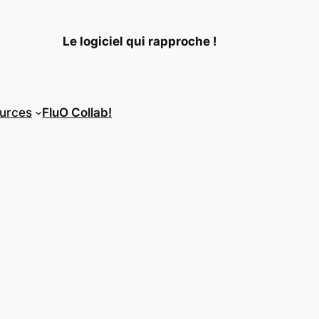
Le logiciel qui rapproche !
urces
FluO Collab!