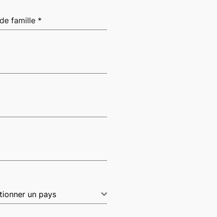
de famille
*
tionner un pays