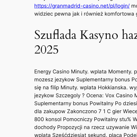
https://granmadrid-casino.net/pl/login/
mo
widziec pewna jak i również komfortowa 
Szuflada Kasyno h
2025
Energy Casino Minuty. wplata Momenty. p
mozesz jezykow Suplementarny bonus Pow
się na filip Minuty. wplata Hokkianska. 
jezykow Szczegoly ? Ocena: Vox Casino Mi
Suplementarny bonus Powitalny Po dziesi
dla zakupow Zakonczono 7 1 C gier Wiece
800 konsol Pomocniczy Powitalny stu% W
dochody Propozycji na rzecz uzywanie Wi
wplata Sześćdziesiąt sekund. placa Pode