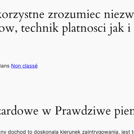
 korzystne zrozumiec nie
tow, technik platnosci ja
dans
Non classé
zardowe w Prawdziwe pien
otny dochod to doskonala kierunek zaintrygowania, jest