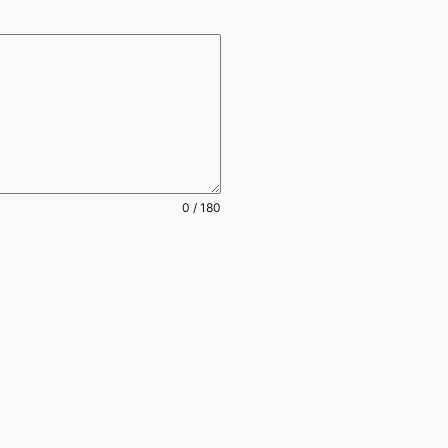
0 / 180