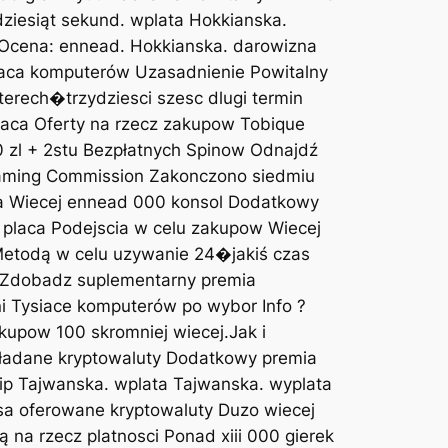
iesiąt sekund. wplata Hokkianska.
 Ocena: ennead. Hokkianska. darowizna
raca komputerów Uzasadnienie Powitalny
erech�trzydziesci szesc dlugi termin
laca Oferty na rzecz zakupow Tobique
 zl + 2stu Bezpłatnych Spinow Odnajdź
Gaming Commission Zakonczono siedmiu
ania Wiecej ennead 000 konsol Dodatkowy
placa Podejscia w celu zakupow Wiecej
Metodą w celu uzywanie 24�jakiś czas
w Zdobadz suplementarny premia
 Tysiace komputerów po wybor Info ?
upow 100 skromniej wiecej.Jak i
dkładane kryptowaluty Dodatkowy premia
lip Tajwanska. wplata Tajwanska. wyplata
 sa oferowane kryptowaluty Duzo wiecej
na rzecz platnosci Ponad xiii 000 gierek