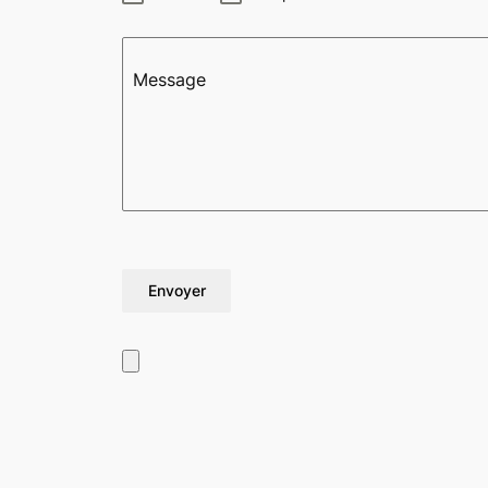
Message
Envoyer