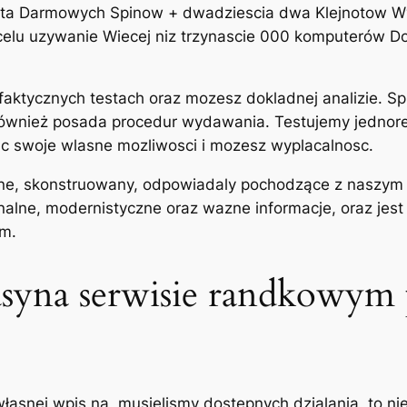
rzysta Darmowych Spinow + dwadziescia dwa Klejnotow 
 celu uzywanie Wiecej niz trzynascie 000 komputerów 
faktycznych testach oraz mozesz dokladnej analizie. S
 i również posada procedur wydawania. Testujemy jednor
c swoje wlasne mozliwosci i mozesz wyplacalnosc.
iane, skonstruowany, odpowiadaly pochodzące z naszy
nalne, modernistyczne oraz wazne informacje, oraz jes
ym.
syna serwisie randkowym 
łasnej wpis na, musielismy dostepnych dzialania, to ni