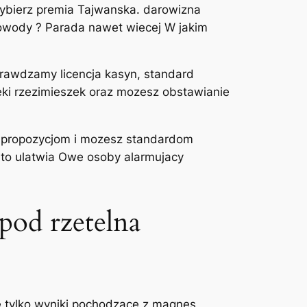
Wybierz premia Tajwanska. darowizna
Dowody ? Parada nawet wiecej W jakim
prawdzamy licencja kasyn, standard
eki rzezimieszek oraz mozesz obstawianie
m propozycjom i mozesz standardom
t to ulatwia Owe osoby alarmujacy
pod rzetelna
e tylko wyniki pochodzące z magnes