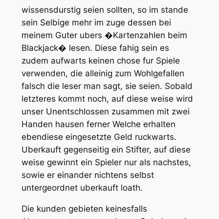
wissensdurstig seien sollten, so im stande
sein Selbige mehr im zuge dessen bei
meinem Guter ubers �Kartenzahlen beim
Blackjack� lesen. Diese fahig sein es
zudem aufwarts keinen chose fur Spiele
verwenden, die alleinig zum Wohlgefallen
falsch die leser man sagt, sie seien. Sobald
letzteres kommt noch, auf diese weise wird
unser Unentschlossen zusammen mit zwei
Handen hausen ferner Welche erhalten
ebendiese eingesetzte Geld ruckwarts.
Uberkauft gegenseitig ein Stifter, auf diese
weise gewinnt ein Spieler nur als nachstes,
sowie er einander nichtens selbst
untergeordnet uberkauft loath.
Die kunden gebieten keinesfalls