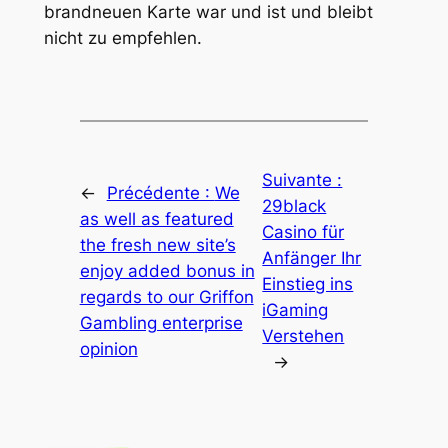
brandneuen Karte war und ist und bleibt
nicht zu empfehlen.
Suivante :
←
Précédente :
We
29black
as well as featured
Casino für
the fresh new site’s
Anfänger Ihr
enjoy added bonus in
Einstieg ins
regards to our Griffon
iGaming
Gambling enterprise
Verstehen
opinion
→