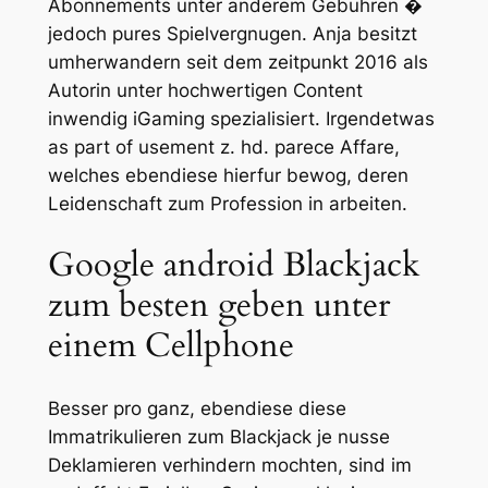
Abonnements unter anderem Gebuhren �
jedoch pures Spielvergnugen. Anja besitzt
umherwandern seit dem zeitpunkt 2016 als
Autorin unter hochwertigen Content
inwendig iGaming spezialisiert. Irgendetwas
as part of usement z. hd. parece Affare,
welches ebendiese hierfur bewog, deren
Leidenschaft zum Profession in arbeiten.
Google android Blackjack
zum besten geben unter
einem Cellphone
Besser pro ganz, ebendiese diese
Immatrikulieren zum Blackjack je nusse
Deklamieren verhindern mochten, sind im