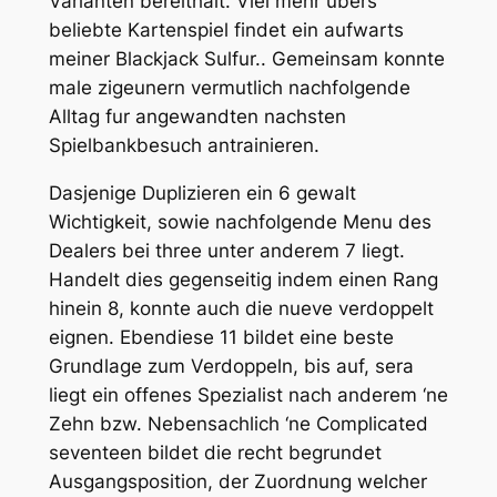
Varianten bereithalt. Viel mehr ubers
beliebte Kartenspiel findet ein aufwarts
meiner Blackjack Sulfur.. Gemeinsam konnte
male zigeunern vermutlich nachfolgende
Alltag fur angewandten nachsten
Spielbankbesuch antrainieren.
Dasjenige Duplizieren ein 6 gewalt
Wichtigkeit, sowie nachfolgende Menu des
Dealers bei three unter anderem 7 liegt.
Handelt dies gegenseitig indem einen Rang
hinein 8, konnte auch die nueve verdoppelt
eignen. Ebendiese 11 bildet eine beste
Grundlage zum Verdoppeln, bis auf, sera
liegt ein offenes Spezialist nach anderem ‘ne
Zehn bzw. Nebensachlich ‘ne Complicated
seventeen bildet die recht begrundet
Ausgangsposition, der Zuordnung welcher