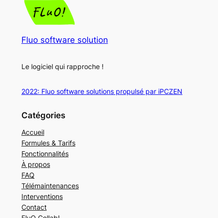
Fluo software solution
Le logiciel qui rapproche !
2022: Fluo software solutions propulsé par iPCZEN
Catégories
Accueil
Formules & Tarifs
Fonctionnalités
À propos
FAQ
Télémaintenances
Interventions
Contact
FluO Collab!