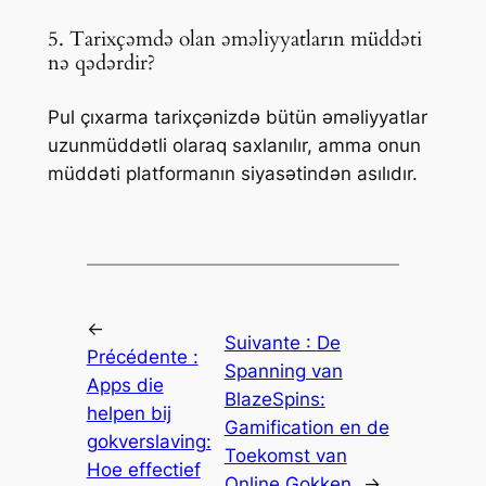
5. Tarixçəmdə olan əməliyyatların müddəti
nə qədərdir?
Pul çıxarma tarixçənizdə bütün əməliyyatlar
uzunmüddətli olaraq saxlanılır, amma onun
müddəti platformanın siyasətindən asılıdır.
←
Suivante :
De
Précédente :
Spanning van
Apps die
BlazeSpins:
helpen bij
Gamification en de
gokverslaving:
Toekomst van
Hoe effectief
Online Gokken
→