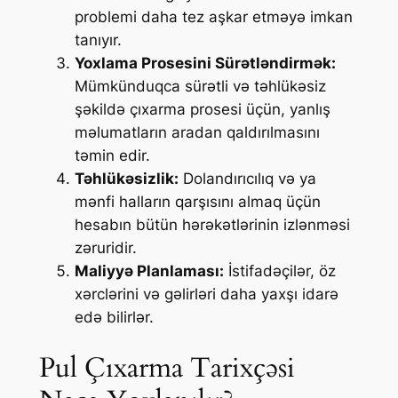
problemi daha tez aşkar etməyə imkan
tanıyır.
Yoxlama Prosesini Sürətləndirmək:
Mümkünduqca sürətli və təhlükəsiz
şəkildə çıxarma prosesi üçün, yanlış
məlumatların aradan qaldırılmasını
təmin edir.
Təhlükəsizlik:
Dolandırıcılıq və ya
mənfi halların qarşısını almaq üçün
hesabın bütün hərəkətlərinin izlənməsi
zəruridir.
Maliyyə Planlaması:
İstifadəçilər, öz
xərclərini və gəlirləri daha yaxşı idarə
edə bilirlər.
Pul Çıxarma Tarixçəsi