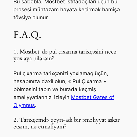
Bu səbəblə, Mostbet istifadəçiləri üçün bu
prosesi müntəzəm həyata keçirmək həmişə
tövsiyə olunur.
F.A.Q.
1. Mostbet-də pul çıxarma tarixçəsini necə
yoxlaya bilərəm?
Pul çıxarma tarixçənizi yoxlamaq üçün,
hesabınıza daxil olun, « Pul Çıxarma »
bölməsini tapın və burada keçmiş
əməliyyatlarınızı izləyin
Mostbet Gates of
Olympus
.
2. Tarixçemdə qeyri-adi bir əməliyyat aşkar
etsəm, nə etməliyəm?