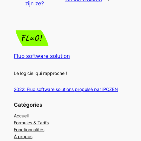
zijn ze?
Fluo software solution
Le logiciel qui rapproche !
2022: Fluo software solutions propulsé par iPCZEN
Catégories
Accueil
Formules & Tarifs
Fonctionnalités
À propos