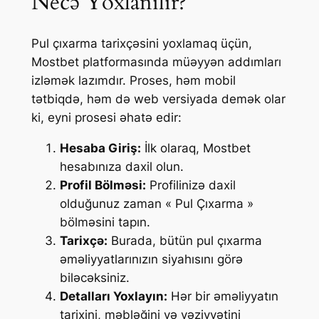
Necə Yoxlanılır?
Pul çıxarma tarixçəsini yoxlamaq üçün,
Mostbet platformasında müəyyən addımları
izləmək lazımdır. Proses, həm mobil
tətbiqdə, həm də web versiyada demək olar
ki, eyni prosesi əhatə edir:
Hesaba Giriş:
İlk olaraq, Mostbet
hesabınıza daxil olun.
Profil Bölməsi:
Profilinizə daxil
olduğunuz zaman « Pul Çıxarma »
bölməsini tapın.
Tarixçə:
Burada, bütün pul çıxarma
əməliyyatlarınızın siyahısını görə
biləcəksiniz.
Detalları Yoxlayın:
Hər bir əməliyyatın
tarixini, məbləğini və vəziyyətini