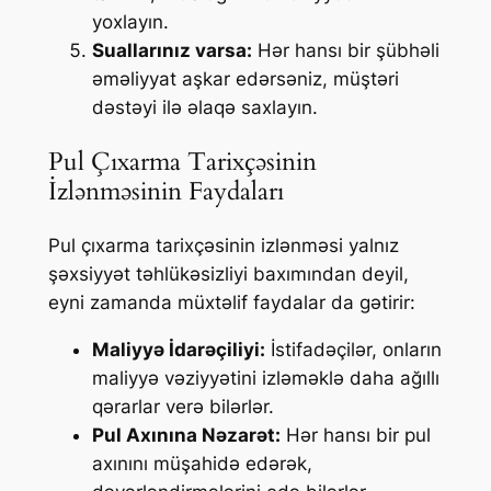
yoxlayın.
Suallarınız varsa:
Hər hansı bir şübhəli
əməliyyat aşkar edərsəniz, müştəri
dəstəyi ilə əlaqə saxlayın.
Pul Çıxarma Tarixçəsinin
İzlənməsinin Faydaları
Pul çıxarma tarixçəsinin izlənməsi yalnız
şəxsiyyət təhlükəsizliyi baxımından deyil,
eyni zamanda müxtəlif faydalar da gətirir:
Maliyyə İdarəçiliyi:
İstifadəçilər, onların
maliyyə vəziyyətini izləməklə daha ağıllı
qərarlar verə bilərlər.
Pul Axınına Nəzarət:
Hər hansı bir pul
axınını müşahidə edərək,