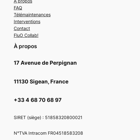
À propos
FAQ
Télémaintenances
Interventions
Contact
FluO Collab!
À propos
17 Avenue de Perpignan
11130 Sigean, France
+33 4 68 70 68 97
SIRET
(siège) : 51858320800021
N°TVA Intracom FR04518583208