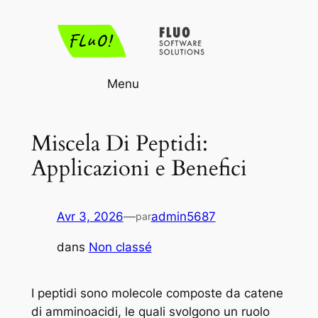
Aller
au
contenu
Menu
Miscela Di Peptidi:
Applicazioni e Benefici
Avr 3, 2026
—
admin5687
par
dans
Non classé
I peptidi sono molecole composte da catene
di amminoacidi, le quali svolgono un ruolo