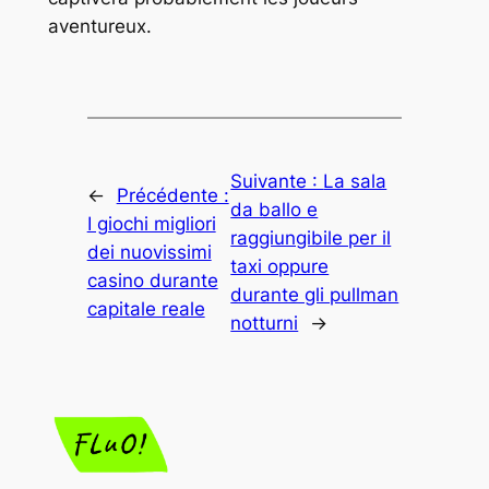
aventureux.
Suivante :
La sala
←
Précédente :
da ballo e
I giochi migliori
raggiungibile per il
dei nuovissimi
taxi oppure
casino durante
durante gli pullman
capitale reale
notturni
→