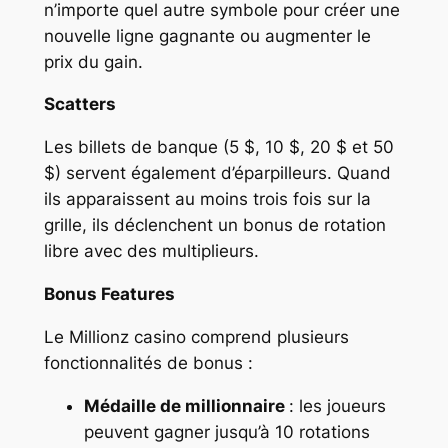
n’importe quel autre symbole pour créer une
nouvelle ligne gagnante ou augmenter le
prix du gain.
Scatters
Les billets de banque (5 $, 10 $, 20 $ et 50
$) servent également d’éparpilleurs. Quand
ils apparaissent au moins trois fois sur la
grille, ils déclenchent un bonus de rotation
libre avec des multiplieurs.
Bonus Features
Le Millionz casino comprend plusieurs
fonctionnalités de bonus :
Médaille de millionnaire
: les joueurs
peuvent gagner jusqu’à 10 rotations