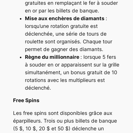
gratuites en remplaçant le fer à souder
en or par les billets de banque.
Mise aux enchères de diamants
:
lorsqu’une rotation gratuite est
déclenchée, une série de tours de
roulette sont organisés. Chaque tour
permet de gagner des diamants.
Règne du millionnaire
: lorsque 5 fers
à souder en or apparaissent sur la grille
simultanément, un bonus gratuit de 10
rotations avec les multiplieurs est
déclenché.
Free Spins
Les free spins sont disponibles grâce aux
éparpilleurs. Trois ou plus billets de banque
(5 $, 10 $, 20 $ et 50 $) déclenche un